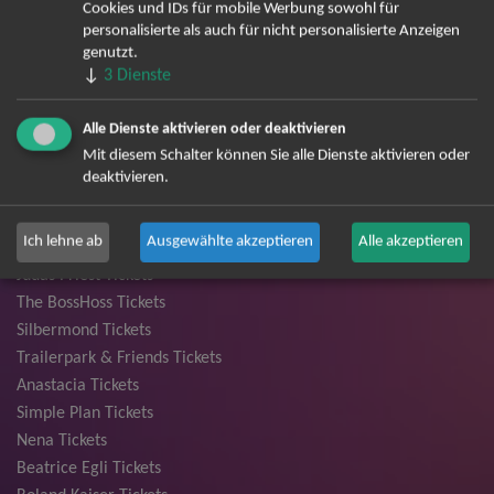
Herbert Grönemeyer Tickets
Cookies und IDs für mobile Werbung sowohl für
Deep Purple Tickets
personalisierte als auch für nicht personalisierte Anzeigen
genutzt.
Howard Carpendale Tickets
↓
3
Dienste
Jan Delay & Disko No.1 Tickets
Pur Tickets
Alle Dienste aktivieren oder deaktivieren
Bob Dylan Tickets
Mit diesem Schalter können Sie alle Dienste aktivieren oder
Mark Forster Tickets
deaktivieren.
The Prodigy Tickets
Sarah Connor Tickets
Ich lehne ab
Ausgewählte akzeptieren
Alle akzeptieren
Niedeckens BAP Tickets
Judas Priest Tickets
The BossHoss Tickets
Silbermond Tickets
Trailerpark & Friends Tickets
Anastacia Tickets
Simple Plan Tickets
Nena Tickets
Beatrice Egli Tickets