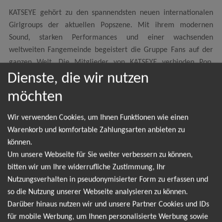
KATSEYE gehört zu den spannendsten neuen internationalen
Girlgroups der aktuellen Popszene. Mit ihrem modernen
Sound, starken Performances und einer wachsenden
weltweiten Fangemeinde begeistert die Gruppe Fans auf der
ganzen Welt. Die Mitglieder von KATSEYE verbinden Pop,
Dance und internationale Einflüsse zu einem einzigartigen Stil,
Dienste, die wir nutzen
der besonders live für unvergessliche Konzertmomente sorgt.
möchten
Wer KATSEYE einmal auf der Bühne erlebt hat, weiß, warum
ihre Shows aktuell zu den gefragtesten Events im
Wir verwenden Cookies, um Ihnen Funktionen wie einen
internationalen Musikbereich gehören. Die energiegeladenen
Warenkorb und komfortable Zahlungsarten anbieten zu
Auftritte, beeindruckenden Choreografien und die starke
können.
Verbindung zu ihren Fans machen jedes Konzert von KATSEYE
Um unsere Webseite für Sie weiter verbessern zu können,
zu einem besonderen Erlebnis. Ob große Arena oder exklusive
bitten wir um Ihre widerrufliche Zustimmung, Ihr
Live-Show, die Gruppe schafft es immer wieder, mit ihrer
Nutzungsverhalten in pseudonymisierter Form zu erfassen und
Ausstrahlung und ihrem modernen Sound für Begeisterung zu
so die Nutzung unserer Webseite analysieren zu können.
sorgen. Besonders Songs wie ihre bekannten Hits und neuen
Darüber hinaus nutzen wir und unsere Partner Cookies und IDs
Releases sorgen live für eine Atmosphäre, die Fans lange in
für mobile Werbung, um Ihnen personalisierte Werbung sowie