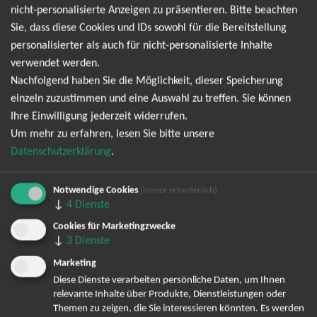
Erinnerung bleibt.
nicht-personalisierte Anzeigen zu präsentieren. Bitte beachten
Sie, dass diese Cookies und IDs sowohl für die Bereitstellung
THE WILDWORLD TOUR
personalisierter als auch für nicht-personalisierte Inhalte
verwendet werden.
Nachfolgend haben Sie die Möglichkeit, dieser Speicherung
einzeln zuzustimmen und eine Auswahl zu treffen. Sie können
TOP-Events
Ihre Einwilligung jederzeit widerrufen.
Um mehr zu erfahren, lesen Sie bitte unsere
André Rieu Tickets
Datenschutzerklärung
.
David Garrett Tickets
Andrea Berg Tickets
Notwendige Cookies
(immer erforderlich)
Backstreet Boys Tickets
↓
4
Dienste
Unheilig Tickets
Cookies für Marketingzwecke
Santiano Tickets
↓
3
Dienste
Ina Müller Tickets
Marketing
Bryan Adams Tickets
Diese Dienste verarbeiten persönliche Daten, um Ihnen
Andreas Gabalier Tickets
relevante Inhalte über Produkte, Dienstleistungen oder
Die Fantastischen Vier Tickets
Themen zu zeigen, die Sie interessieren könnten. Es werden