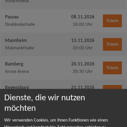
Scharmbeck
Passau
08.11.2026
Tickets
Dreiländerhalle
18:00 Uhr
Mannheim
13.11.2026
Tickets
Maimarkthalle
20:00 Uhr
Bamberg
20.11.2026
Tickets
brose Arena
20:30 Uhr
Regensburg
21.11.2026
Tickets
Donau-Arena
20:30 Uhr
Dienste, die wir nutzen
möchten
Hamburg
05.12.2026
Tickets
Große Freiheit 36
20:00 Uhr
Wir verwenden Cookies, um Ihnen Funktionen wie einen