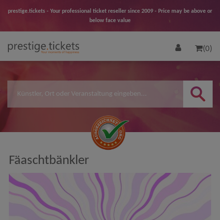
prestige.tickets - Your professional ticket reseller since 2009 - Price may be above or
below face value
(0)
Fäaschtbänkler