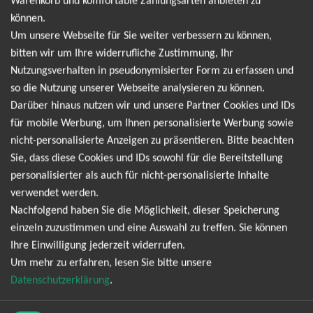
Warenkorb und komfortable Zahlungsarten anbieten zu
können.
Oberhausen
11.12.2026
Tickets
Um unsere Webseite für Sie weiter verbessern zu können,
Turbinenhalle
19:30 Uhr
bitten wir um Ihre widerrufliche Zustimmung, Ihr
Nutzungsverhalten in pseudonymisierter Form zu erfassen und
Olsberg
12.12.2026
Tickets
so die Nutzung unserer Webseite analysieren zu können.
Konzerthalle
19:30 Uhr
Darüber hinaus nutzen wir und unsere Partner Cookies und IDs
für mobile Werbung, um Ihnen personalisierte Werbung sowie
Halle (Saale)
18.12.2026
nicht-personalisierte Anzeigen zu präsentieren. Bitte beachten
Tickets
Steintor-Variete Halle
19:30 Uhr
Sie, dass diese Cookies und IDs sowohl für die Bereitstellung
personalisierter als auch für nicht-personalisierte Inhalte
Wolfsburg
19.12.2026
verwendet werden.
Tickets
Nachfolgend haben Sie die Möglichkeit, dieser Speicherung
CongressPark Wolfsburg
19:30 Uhr
einzeln zuzustimmen und eine Auswahl zu treffen. Sie können
Ihre Einwilligung jederzeit widerrufen.
Fäaschtbänkler
Um mehr zu erfahren, lesen Sie bitte unsere
Datenschutzerklärung
.
Fäaschtbänkler verbinden traditionelle Blasinstrumente mit
Pop, Rock und elektronischen Einflüssen. Trompete, Tuba,