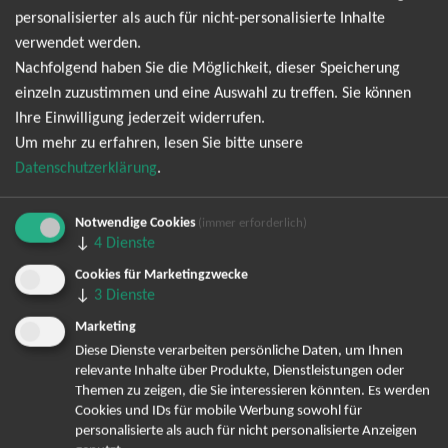
Newsletter anmelden und keine Angebote und
personalisierter als auch für nicht-personalisierte Inhalte
verwendet werden.
Tourdaten mehr verpassen!
Nachfolgend haben Sie die Möglichkeit, dieser Speicherung
einzeln zuzustimmen und eine Auswahl zu treffen. Sie können
Ich möchte den regelmäßig erscheinenden Newsletter
Ihre Einwilligung jederzeit widerrufen.
abonnieren und bin daher mit einer Speicherung meiner E-
Um mehr zu erfahren, lesen Sie bitte unsere
Mail-Adresse zum Zweck der Zustellung des Newsletters
Datenschutzerklärung
.
Datenschutzerklärung
entsprechend der
einverstanden. Den
Newsletter kann ich jederzeit wieder abbestellen.
Notwendige Cookies
(immer erforderlich)
↓
4
Dienste
Cookies für Marketingzwecke
↓
3
Dienste
Marketing
Diese Dienste verarbeiten persönliche Daten, um Ihnen
relevante Inhalte über Produkte, Dienstleistungen oder
Themen zu zeigen, die Sie interessieren könnten. Es werden
Cookies und IDs für mobile Werbung sowohl für
personalisierte als auch für nicht personalisierte Anzeigen
Bereits angemeldet? Hier können Sie sich abmelden ...