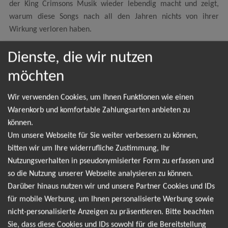
der King Crimsons Musik wieder lebendig macht und zeigt,
warum diese Songs nach all den Jahren nichts von ihrer
Wirkung verloren haben.
Adrian Belew, Steve Vai, Tony Levin,
Dienste, die wir nutzen
Danny Carey
möchten
Wir verwenden Cookies, um Ihnen Funktionen wie einen
Warenkorb und komfortable Zahlungsarten anbieten zu
NEWSLETTER
können.
Um unsere Webseite für Sie weiter verbessern zu können,
bitten wir um Ihre widerrufliche Zustimmung, Ihr
Leider gibt es aktuell von BEAT - Performing the
Nutzungsverhalten in pseudonymisierter Form zu erfassen und
Music of 80s KING CRIMSON keine Termine. Wir
so die Nutzung unserer Webseite analysieren zu können.
informieren dich jedoch gerne direkt, sobald es
Darüber hinaus nutzen wir und unsere Partner Cookies und IDs
für mobile Werbung, um Ihnen personalisierte Werbung sowie
neue Termine gibt. Einfach hier für den BEAT -
nicht-personalisierte Anzeigen zu präsentieren. Bitte beachten
Performing the Music of 80s KING CRIMSON
Sie, dass diese Cookies und IDs sowohl für die Bereitstellung