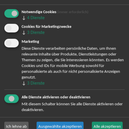
Notwendige Cookies
(immer erforderlich)
↓
4
Dienste
Bereits angemeldet? Hier können Sie sich abmelden ...
Cookies für Marketingzwecke
↓
3
Dienste
Marketing
TOP-Events
Diese Dienste verarbeiten persönliche Daten, um Ihnen
relevante Inhalte über Produkte, Dienstleistungen oder
André Rieu Tickets
Themen zu zeigen, die Sie interessieren könnten. Es werden
David Garrett Tickets
Cookies und IDs für mobile Werbung sowohl für
Andrea Berg Tickets
personalisierte als auch für nicht personalisierte Anzeigen
Backstreet Boys Tickets
genutzt.
↓
3
Dienste
Unheilig Tickets
Santiano Tickets
Alle Dienste aktivieren oder deaktivieren
Ina Müller Tickets
Mit diesem Schalter können Sie alle Dienste aktivieren oder
Bryan Adams Tickets
deaktivieren.
Andreas Gabalier Tickets
Die Fantastischen Vier Tickets
Ich lehne ab
Ausgewählte akzeptieren
Alle akzeptieren
Herbert Grönemeyer Tickets