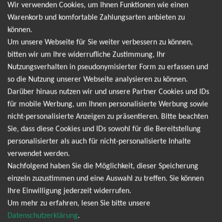
Leider gibt es aktuell von Madness keine Termine.
Wir verwenden Cookies, um Ihnen Funktionen wie einen
Wir informieren dich jedoch gerne direkt, sobald
Warenkorb und komfortable Zahlungsarten anbieten zu
können.
es neue Termine gibt. Einfach hier für den
Um unsere Webseite für Sie weiter verbessern zu können,
Madness Newsletter anmelden und keine
bitten wir um Ihre widerrufliche Zustimmung, Ihr
Angebote und Tourdaten mehr verpassen!
Nutzungsverhalten in pseudonymisierter Form zu erfassen und
so die Nutzung unserer Webseite analysieren zu können.
Darüber hinaus nutzen wir und unsere Partner Cookies und IDs
Ich möchte den regelmäßig erscheinenden Newsletter
für mobile Werbung, um Ihnen personalisierte Werbung sowie
abonnieren und bin daher mit einer Speicherung meiner E-
nicht-personalisierte Anzeigen zu präsentieren. Bitte beachten
Mail-Adresse zum Zweck der Zustellung des Newsletters
Sie, dass diese Cookies und IDs sowohl für die Bereitstellung
Datenschutzerklärung
entsprechend der
einverstanden. Den
personalisierter als auch für nicht-personalisierte Inhalte
Newsletter kann ich jederzeit wieder abbestellen.
verwendet werden.
Nachfolgend haben Sie die Möglichkeit, dieser Speicherung
einzeln zuzustimmen und eine Auswahl zu treffen. Sie können
Ihre Einwilligung jederzeit widerrufen.
Um mehr zu erfahren, lesen Sie bitte unsere
Datenschutzerklärung
.