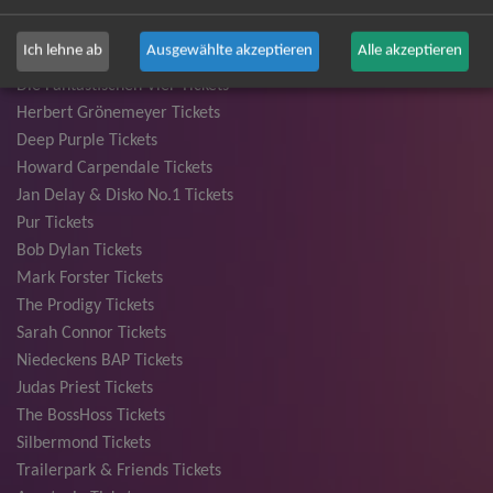
Ina Müller Tickets
Bryan Adams Tickets
Ich lehne ab
Ausgewählte akzeptieren
Alle akzeptieren
Andreas Gabalier Tickets
Die Fantastischen Vier Tickets
Herbert Grönemeyer Tickets
Deep Purple Tickets
Howard Carpendale Tickets
Jan Delay & Disko No.1 Tickets
Pur Tickets
Bob Dylan Tickets
Mark Forster Tickets
The Prodigy Tickets
Sarah Connor Tickets
Niedeckens BAP Tickets
Judas Priest Tickets
The BossHoss Tickets
Silbermond Tickets
Trailerpark & Friends Tickets