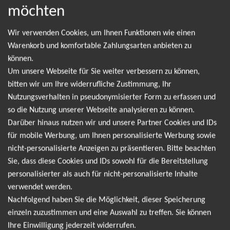
möchten
NEWSLETTER
Wir verwenden Cookies, um Ihnen Funktionen wie einen
Warenkorb und komfortable Zahlungsarten anbieten zu
Leider gibt es aktuell von Zach Bryan keine
können.
Um unsere Webseite für Sie weiter verbessern zu können,
Termine. Wir informieren dich jedoch gerne
bitten wir um Ihre widerrufliche Zustimmung, Ihr
direkt, sobald es neue Termine gibt. Einfach hier
Nutzungsverhalten in pseudonymisierter Form zu erfassen und
für den Zach Bryan Newsletter anmelden und
so die Nutzung unserer Webseite analysieren zu können.
keine Angebote und Tourdaten mehr verpassen!
Darüber hinaus nutzen wir und unsere Partner Cookies und IDs
für mobile Werbung, um Ihnen personalisierte Werbung sowie
nicht-personalisierte Anzeigen zu präsentieren. Bitte beachten
Ich möchte den regelmäßig erscheinenden Newsletter
Sie, dass diese Cookies und IDs sowohl für die Bereitstellung
abonnieren und bin daher mit einer Speicherung meiner E-
personalisierter als auch für nicht-personalisierte Inhalte
Mail-Adresse zum Zweck der Zustellung des Newsletters
verwendet werden.
Datenschutzerklärung
entsprechend der
einverstanden. Den
Nachfolgend haben Sie die Möglichkeit, dieser Speicherung
Newsletter kann ich jederzeit wieder abbestellen.
einzeln zuzustimmen und eine Auswahl zu treffen. Sie können
Ihre Einwilligung jederzeit widerrufen.