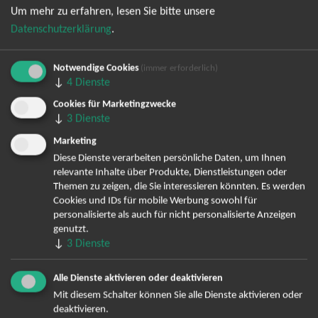
Um mehr zu erfahren, lesen Sie bitte unsere
Datenschutzerklärung
.
Notwendige Cookies
(immer erforderlich)
↓
4
Dienste
Cookies für Marketingzwecke
↓
3
Dienste
Bereits angemeldet? Hier können Sie sich abmelden ...
Marketing
Diese Dienste verarbeiten persönliche Daten, um Ihnen
relevante Inhalte über Produkte, Dienstleistungen oder
TOP-Events
Themen zu zeigen, die Sie interessieren könnten. Es werden
Cookies und IDs für mobile Werbung sowohl für
André Rieu Tickets
personalisierte als auch für nicht personalisierte Anzeigen
genutzt.
David Garrett Tickets
↓
3
Dienste
Andrea Berg Tickets
Backstreet Boys Tickets
Alle Dienste aktivieren oder deaktivieren
Unheilig Tickets
Mit diesem Schalter können Sie alle Dienste aktivieren oder
Santiano Tickets
deaktivieren.