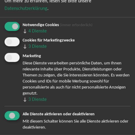
Um mehr zu erfahren, lesen Sie bitte unsere
Datenschutzerklärung
.
Notwendige Cookies
(immer erforderlich)
↓
4
Dienste
Cookies für Marketingzwecke
Bereits angemeldet? Hier können Sie sich abmelden ...
↓
3
Dienste
Marketing
Diese Dienste verarbeiten persönliche Daten, um Ihnen
relevante Inhalte über Produkte, Dienstleistungen oder
TOP-Events
Themen zu zeigen, die Sie interessieren könnten. Es werden
Cookies und IDs für mobile Werbung sowohl für
André Rieu Tickets
personalisierte als auch für nicht personalisierte Anzeigen
David Garrett Tickets
genutzt.
Andrea Berg Tickets
↓
3
Dienste
Backstreet Boys Tickets
Unheilig Tickets
Alle Dienste aktivieren oder deaktivieren
Santiano Tickets
Mit diesem Schalter können Sie alle Dienste aktivieren oder
deaktivieren.
Ina Müller Tickets