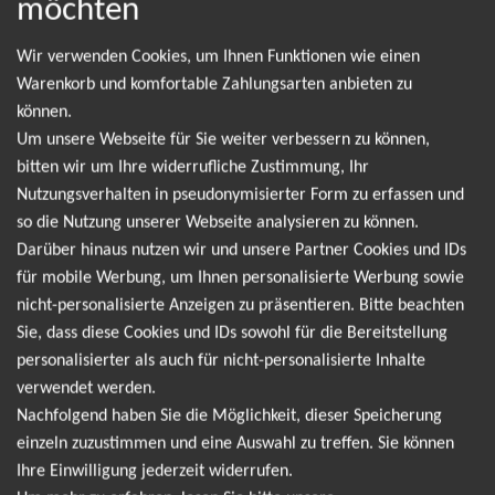
möchten
Wir verwenden Cookies, um Ihnen Funktionen wie einen
Leider gibt es aktuell von Dermot Kennedy keine
Warenkorb und komfortable Zahlungsarten anbieten zu
Termine. Wir informieren dich jedoch gerne
können.
direkt, sobald es neue Termine gibt. Einfach hier
Um unsere Webseite für Sie weiter verbessern zu können,
für den Dermot Kennedy Newsletter anmelden
bitten wir um Ihre widerrufliche Zustimmung, Ihr
Nutzungsverhalten in pseudonymisierter Form zu erfassen und
und keine Angebote und Tourdaten mehr
so die Nutzung unserer Webseite analysieren zu können.
verpassen!
Darüber hinaus nutzen wir und unsere Partner Cookies und IDs
für mobile Werbung, um Ihnen personalisierte Werbung sowie
nicht-personalisierte Anzeigen zu präsentieren. Bitte beachten
Ich möchte den regelmäßig erscheinenden Newsletter
Sie, dass diese Cookies und IDs sowohl für die Bereitstellung
abonnieren und bin daher mit einer Speicherung meiner E-
personalisierter als auch für nicht-personalisierte Inhalte
Mail-Adresse zum Zweck der Zustellung des Newsletters
verwendet werden.
Datenschutzerklärung
entsprechend der
einverstanden. Den
Nachfolgend haben Sie die Möglichkeit, dieser Speicherung
Newsletter kann ich jederzeit wieder abbestellen.
einzeln zuzustimmen und eine Auswahl zu treffen. Sie können
Ihre Einwilligung jederzeit widerrufen.