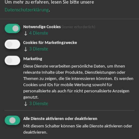
Um mehr zu erfahren, lesen Sie bitte unsere
Datenschutzerklärung
.
Notwendige Cookies
(immer erforderlich)
↓
4
Dienste
Cookies für Marketingzwecke
↓
3
Dienste
Bereits angemeldet? Hier können Sie sich abmelden ...
Marketing
Diese Dienste verarbeiten persönliche Daten, um Ihnen
relevante Inhalte über Produkte, Dienstleistungen oder
TOP-Events
Themen zu zeigen, die Sie interessieren könnten. Es werden
Cookies und IDs für mobile Werbung sowohl für
André Rieu Tickets
personalisierte als auch für nicht personalisierte Anzeigen
David Garrett Tickets
genutzt.
Andrea Berg Tickets
↓
3
Dienste
Backstreet Boys Tickets
Unheilig Tickets
Alle Dienste aktivieren oder deaktivieren
Mit diesem Schalter können Sie alle Dienste aktivieren oder
Santiano Tickets
deaktivieren.
Ina Müller Tickets