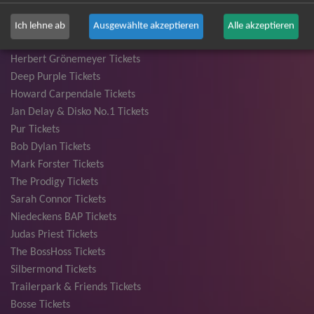
Bryan Adams Tickets
Andreas Gabalier Tickets
Ich lehne ab
Ausgewählte akzeptieren
Alle akzeptieren
Die Fantastischen Vier Tickets
Herbert Grönemeyer Tickets
Deep Purple Tickets
Howard Carpendale Tickets
Jan Delay & Disko No.1 Tickets
Pur Tickets
Bob Dylan Tickets
Mark Forster Tickets
The Prodigy Tickets
Sarah Connor Tickets
Niedeckens BAP Tickets
Judas Priest Tickets
The BossHoss Tickets
Silbermond Tickets
Trailerpark & Friends Tickets
Bosse Tickets