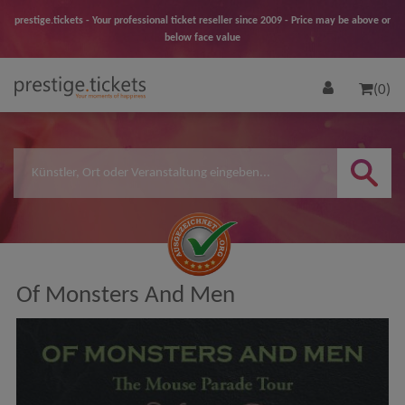
prestige.tickets - Your professional ticket reseller since 2009 - Price may be above or
below face value
(0)
Of Monsters And Men