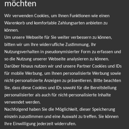
möchten
Wir verwenden Cookies, um Ihnen Funktionen wie einen
Leider gibt es aktuell von Of Monsters And Men
Warenkorb und komfortable Zahlungsarten anbieten zu
keine Termine. Wir informieren dich jedoch gerne
können.
direkt, sobald es neue Termine gibt. Einfach hier
Um unsere Webseite für Sie weiter verbessern zu können,
bitten wir um Ihre widerrufliche Zustimmung, Ihr
für den Of Monsters And Men Newsletter
Nutzungsverhalten in pseudonymisierter Form zu erfassen und
anmelden und keine Angebote und Tourdaten
so die Nutzung unserer Webseite analysieren zu können.
mehr verpassen!
Darüber hinaus nutzen wir und unsere Partner Cookies und IDs
für mobile Werbung, um Ihnen personalisierte Werbung sowie
nicht-personalisierte Anzeigen zu präsentieren. Bitte beachten
Ich möchte den regelmäßig erscheinenden Newsletter
Sie, dass diese Cookies und IDs sowohl für die Bereitstellung
abonnieren und bin daher mit einer Speicherung meiner E-
personalisierter als auch für nicht-personalisierte Inhalte
Mail-Adresse zum Zweck der Zustellung des Newsletters
verwendet werden.
Datenschutzerklärung
entsprechend der
einverstanden. Den
Nachfolgend haben Sie die Möglichkeit, dieser Speicherung
Newsletter kann ich jederzeit wieder abbestellen.
einzeln zuzustimmen und eine Auswahl zu treffen. Sie können
Ihre Einwilligung jederzeit widerrufen.