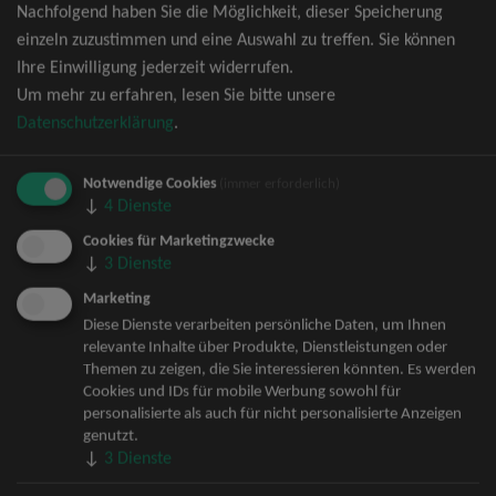
Nachfolgend haben Sie die Möglichkeit, dieser Speicherung
David Garrett Tickets
einzeln zuzustimmen und eine Auswahl zu treffen. Sie können
Andrea Berg Tickets
Ihre Einwilligung jederzeit widerrufen.
Backstreet Boys Tickets
Um mehr zu erfahren, lesen Sie bitte unsere
Unheilig Tickets
Datenschutzerklärung
.
Santiano Tickets
Ina Müller Tickets
Notwendige Cookies
Bryan Adams Tickets
(immer erforderlich)
↓
4
Dienste
Andreas Gabalier Tickets
Die Fantastischen Vier Tickets
Cookies für Marketingzwecke
↓
3
Dienste
Herbert Grönemeyer Tickets
Deep Purple Tickets
Marketing
Howard Carpendale Tickets
Diese Dienste verarbeiten persönliche Daten, um Ihnen
relevante Inhalte über Produkte, Dienstleistungen oder
Jan Delay & Disko No.1 Tickets
Themen zu zeigen, die Sie interessieren könnten. Es werden
Pur Tickets
Cookies und IDs für mobile Werbung sowohl für
Bob Dylan Tickets
personalisierte als auch für nicht personalisierte Anzeigen
Mark Forster Tickets
genutzt.
↓
3
Dienste
The Prodigy Tickets
Sarah Connor Tickets