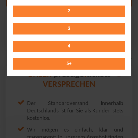
2
Ferdinand von Schirach
Tonhalle // Düsseldorf
3
Thursday 22.10.2026
20:00 Uhr
4
5
+
prestige
tickets
UNSER
.
VERSPRECHEN
Der Standardversand innerhalb
Deutschlands ist für Sie als Kunden stets
kostenlos.
Wir mögen es einfach, klar und
transparent: In unserem Angebot finden