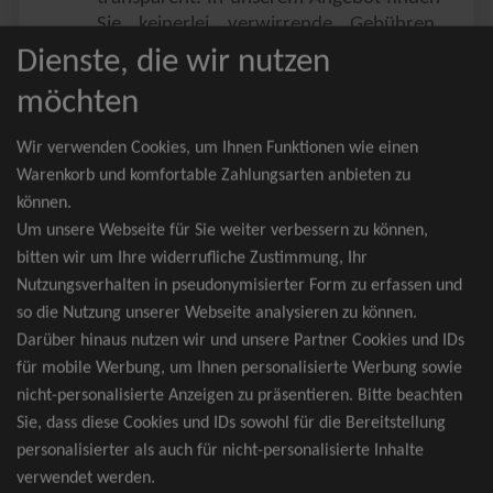
Sie keinerlei verwirrende Gebühren,
Zusatzangebote oder ähnliches.
Dienste, die wir nutzen
Sie erhalten ausschließlich
möchten
zusammenhängende Sitzplätze, welche
nach der Bestplatzbuchung vergeben
Wir verwenden Cookies, um Ihnen Funktionen wie einen
werden.
Warenkorb und komfortable Zahlungsarten anbieten zu
können.
Sollte eine gewünschte Kategorie einmal
Um unsere Webseite für Sie weiter verbessern zu können,
wider Erwarten doch nicht verfügbar
bitten wir um Ihre widerrufliche Zustimmung, Ihr
sein, erhalten Sie von uns Tickets für die
Nutzungsverhalten in pseudonymisierter Form zu erfassen und
nächst bessere Kategorie. Und das
so die Nutzung unserer Webseite analysieren zu können.
kostenfrei und völlig automatisch.
Darüber hinaus nutzen wir und unsere Partner Cookies und IDs
für mobile Werbung, um Ihnen personalisierte Werbung sowie
nicht-personalisierte Anzeigen zu präsentieren. Bitte beachten
Sie, dass diese Cookies und IDs sowohl für die Bereitstellung
TOP-Events
personalisierter als auch für nicht-personalisierte Inhalte
verwendet werden.
André Rieu Tickets