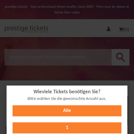
prestige.tickets - Your professional ticket reseller since 2009 - Price may be above or
below face value
(0)
Wieviele Tickets benötigen Sie?
Bitte wählen Sie die gewünschte Anzahl aus.
22
Alle
OCT
2026
1
Alle Termine anzeigen