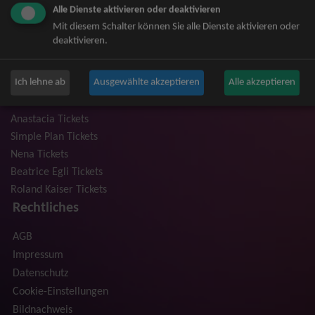
Alle Dienste aktivieren oder deaktivieren
Niedeckens BAP Tickets
Mit diesem Schalter können Sie alle Dienste aktivieren oder
Judas Priest Tickets
deaktivieren.
The BossHoss Tickets
Silbermond Tickets
Ich lehne ab
Ausgewählte akzeptieren
Alle akzeptieren
Trailerpark & Friends Tickets
Bosse Tickets
Anastacia Tickets
Simple Plan Tickets
Nena Tickets
Beatrice Egli Tickets
Roland Kaiser Tickets
Rechtliches
AGB
Impressum
Datenschutz
Cookie-Einstellungen
Bildnachweis