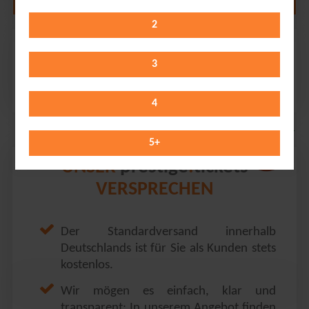
2
Ehrlich Brothers
Rudolf Weber-Arena // Oberhausen
3
Thursday 12.11.2026
20:00 Uhr
4
5
+
prestige
tickets
UNSER
.
VERSPRECHEN
Der Standardversand innerhalb
Deutschlands ist für Sie als Kunden stets
kostenlos.
Wir mögen es einfach, klar und
transparent: In unserem Angebot finden