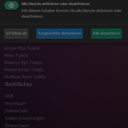
Alle Dienste aktivieren oder deaktivieren
Niedeckens BAP Tickets
Mit diesem Schalter können Sie alle Dienste aktivieren oder
Judas Priest Tickets
deaktivieren.
The BossHoss Tickets
Silbermond Tickets
Ich lehne ab
Ausgewählte akzeptieren
Alle akzeptieren
Trailerpark & Friends Tickets
Anastacia Tickets
Simple Plan Tickets
Nena Tickets
Beatrice Egli Tickets
Roland Kaiser Tickets
Matthias Reim Tickets
Rechtliches
AGB
Impressum
Datenschutz
Cookie-Einstellungen
Bildnachweis