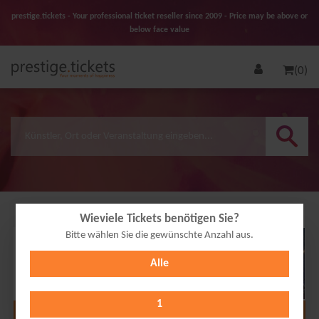
prestige.tickets - Your professional ticket reseller since 2009 - Price may be above or
below face value
(0)
Wieviele Tickets benötigen Sie?
Bitte wählen Sie die gewünschte Anzahl aus.
12
Alle
NOV
2026
1
Alle Termine anzeigen