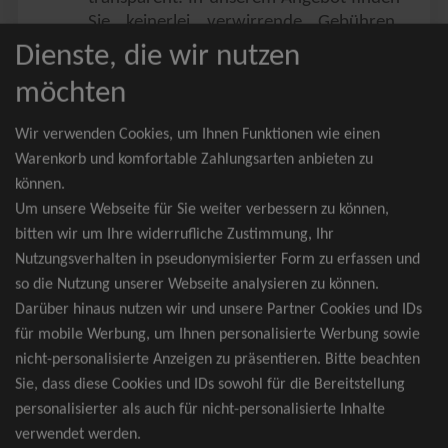
Sie keinerlei verwirrende Gebühren,
Zusatzangebote oder ähnliches.
Dienste, die wir nutzen
Sie erhalten ausschließlich
möchten
zusammenhängende Sitzplätze, welche
nach der Bestplatzbuchung vergeben
Wir verwenden Cookies, um Ihnen Funktionen wie einen
werden.
Warenkorb und komfortable Zahlungsarten anbieten zu
können.
Sollte eine gewünschte Kategorie einmal
Um unsere Webseite für Sie weiter verbessern zu können,
wider Erwarten doch nicht verfügbar
bitten wir um Ihre widerrufliche Zustimmung, Ihr
sein, erhalten Sie von uns Tickets für die
Nutzungsverhalten in pseudonymisierter Form zu erfassen und
nächst bessere Kategorie. Und das
so die Nutzung unserer Webseite analysieren zu können.
kostenfrei und völlig automatisch.
Darüber hinaus nutzen wir und unsere Partner Cookies und IDs
für mobile Werbung, um Ihnen personalisierte Werbung sowie
nicht-personalisierte Anzeigen zu präsentieren. Bitte beachten
Sie, dass diese Cookies und IDs sowohl für die Bereitstellung
TOP-Events
personalisierter als auch für nicht-personalisierte Inhalte
verwendet werden.
André Rieu Tickets