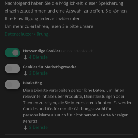
Nachfolgend haben Sie die Möglichkeit, dieser Speicherung
David Garrett Tickets
einzeln zuzustimmen und eine Auswahl zu treffen. Sie können
Andrea Berg Tickets
Ihre Einwilligung jederzeit widerrufen.
Backstreet Boys Tickets
Um mehr zu erfahren, lesen Sie bitte unsere
Unheilig Tickets
Datenschutzerklärung
.
Santiano Tickets
Ina Müller Tickets
Notwendige Cookies
Bryan Adams Tickets
(immer erforderlich)
↓
4
Dienste
Andreas Gabalier Tickets
Die Fantastischen Vier Tickets
Cookies für Marketingzwecke
↓
3
Dienste
Herbert Grönemeyer Tickets
Deep Purple Tickets
Marketing
Howard Carpendale Tickets
Diese Dienste verarbeiten persönliche Daten, um Ihnen
relevante Inhalte über Produkte, Dienstleistungen oder
Jan Delay & Disko No.1 Tickets
Themen zu zeigen, die Sie interessieren könnten. Es werden
Pur Tickets
Cookies und IDs für mobile Werbung sowohl für
Bob Dylan Tickets
personalisierte als auch für nicht personalisierte Anzeigen
Mark Forster Tickets
genutzt.
↓
3
Dienste
The Prodigy Tickets
Sarah Connor Tickets