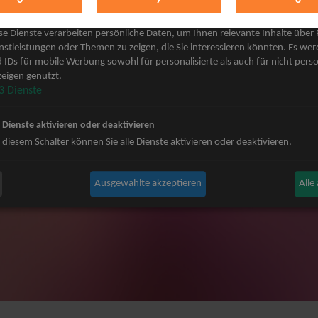
keting
 Grönemeyer Tickets
Judas Priest Tickets
se Dienste verarbeiten persönliche Daten, um Ihnen relevante Inhalte über
ple Tickets
The BossHoss Tickets
nstleistungen oder Themen zu zeigen, die Sie interessieren könnten. Es we
 IDs für mobile Werbung sowohl für personalisierte als auch für nicht perso
Carpendale Tickets
Silbermond Tickets
eigen genutzt.
y & Disko No.1 Tickets
Trailerpark & Friends Tickets
3
Dienste
ets
Bosse Tickets
n Tickets
Anastacia Tickets
e Dienste aktivieren oder deaktivieren
ster Tickets
Simple Plan Tickets
 diesem Schalter können Sie alle Dienste aktivieren oder deaktivieren.
igy Tickets
Nena Tickets
nnor Tickets
Beatrice Egli Tickets
Ausgewählte akzeptieren
Alle
ns BAP Tickets
Roland Kaiser Tickets