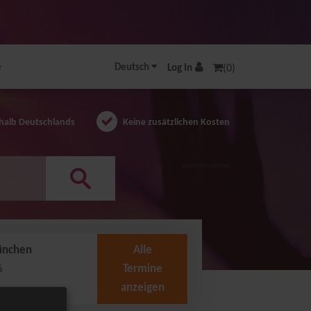
e
Deutsch
Log In
(0)
halb Deutschlands
Keine zusätzlichen Kosten
AUSGEZEICHNET.ORG
ünchen
Alle
6
Termine
anzeigen