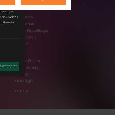
Rechtliches
AGB
 Produkte,
Impressum
rden Cookies
nalisierte
Datenschutz
Cookie-Einstellungen
Bildnachweis
Versand
Hilfe
Häufige Fragen
 akzeptieren
Kontaktformular
Sitemap
Sonstiges
Karriere