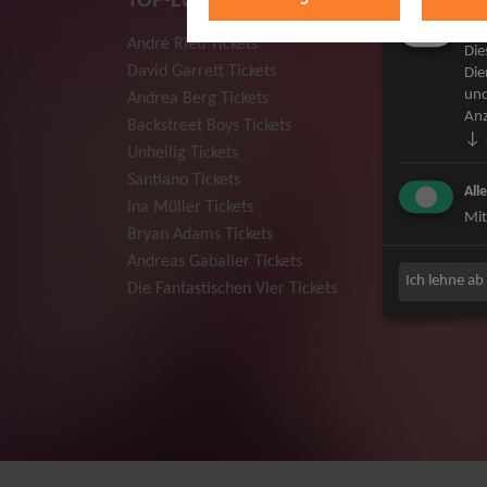
TOP-Events
Mar
André Rieu Tickets
Herbert
Die
David Garrett Tickets
Deep Pur
Die
und
Andrea Berg Tickets
Howard 
Anz
Backstreet Boys Tickets
Jan Dela
↓
Unheilig Tickets
Pur Tick
Santiano Tickets
Bob Dyla
All
Ina Müller Tickets
Mark For
Mit
Bryan Adams Tickets
The Prod
Andreas Gabalier Tickets
Sarah Co
Ich lehne ab
Die Fantastischen Vier Tickets
Niedecke