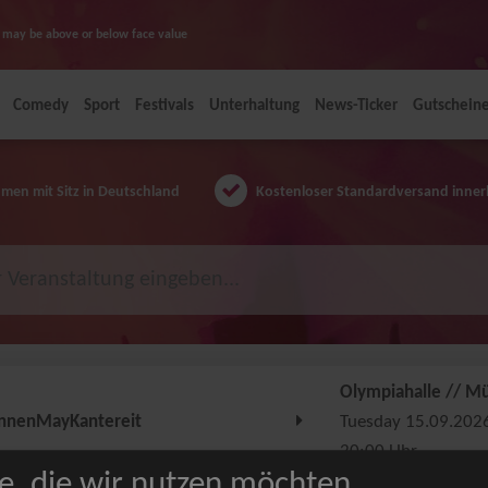
ice may be above or below face value
Comedy
Sport
Festivals
Unterhaltung
News-Ticker
Gutschein
en mit Sitz in Deutschland
Kostenloser Standardversand inner
Olympiahalle // M
nnenMayKantereit
Tuesday 15.09.202
20:00 Uhr
e, die wir nutzen möchten