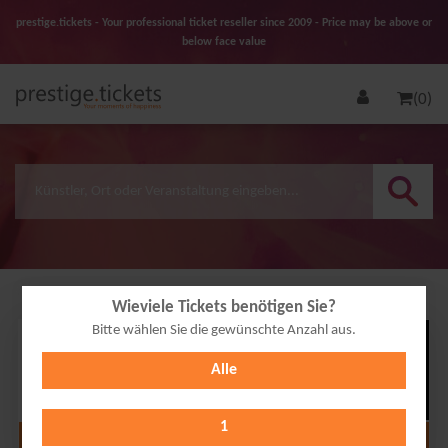
prestige.tickets - Your professional ticket reseller since 2009 - Price may be above or
below face value
(0)
Wieviele Tickets benötigen Sie?
Bitte wählen Sie die gewünschte Anzahl aus.
02
Alle
OCT
2026
1
Alle Termine anzeigen