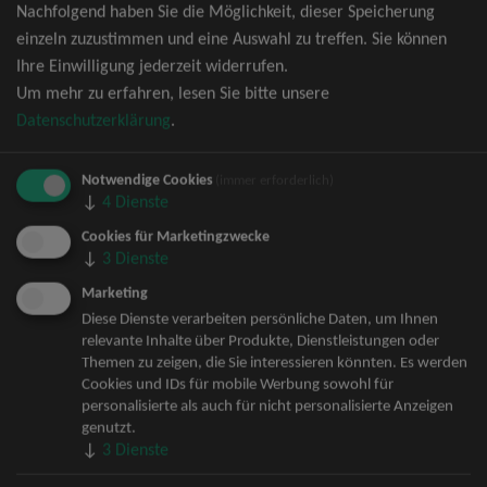
Nachfolgend haben Sie die Möglichkeit, dieser Speicherung
David Garrett Tickets
einzeln zuzustimmen und eine Auswahl zu treffen. Sie können
Andrea Berg Tickets
Ihre Einwilligung jederzeit widerrufen.
Backstreet Boys Tickets
Um mehr zu erfahren, lesen Sie bitte unsere
Unheilig Tickets
Datenschutzerklärung
.
Santiano Tickets
Ina Müller Tickets
Notwendige Cookies
Bryan Adams Tickets
(immer erforderlich)
↓
4
Dienste
Andreas Gabalier Tickets
Die Fantastischen Vier Tickets
Cookies für Marketingzwecke
↓
3
Dienste
Herbert Grönemeyer Tickets
Deep Purple Tickets
Marketing
Howard Carpendale Tickets
Diese Dienste verarbeiten persönliche Daten, um Ihnen
relevante Inhalte über Produkte, Dienstleistungen oder
Jan Delay & Disko No.1 Tickets
Themen zu zeigen, die Sie interessieren könnten. Es werden
Pur Tickets
Cookies und IDs für mobile Werbung sowohl für
Bob Dylan Tickets
personalisierte als auch für nicht personalisierte Anzeigen
Mark Forster Tickets
genutzt.
↓
3
Dienste
The Prodigy Tickets
Sarah Connor Tickets