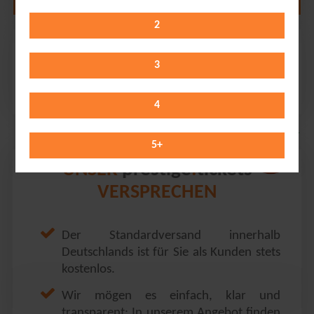
2
Anastacia
Mitsubishi Electric Halle // Düsseldorf
3
Friday 02.10.2026
20:00 Uhr
4
5
+
prestige
tickets
UNSER
.
VERSPRECHEN
Der Standardversand innerhalb
Deutschlands ist für Sie als Kunden stets
kostenlos.
Wir mögen es einfach, klar und
transparent: In unserem Angebot finden