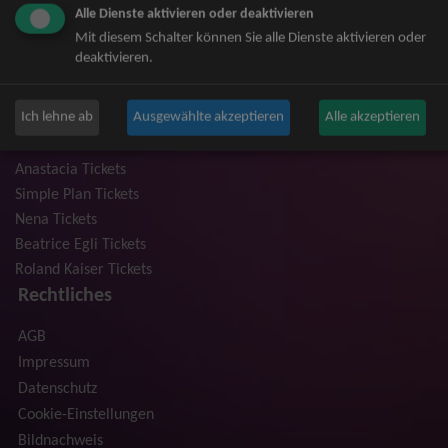
Alle Dienste aktivieren oder deaktivieren
Niedeckens BAP Tickets
Mit diesem Schalter können Sie alle Dienste aktivieren oder
Judas Priest Tickets
deaktivieren.
The BossHoss Tickets
Silbermond Tickets
Ich lehne ab
Ausgewählte akzeptieren
Alle akzeptieren
Trailerpark & Friends Tickets
Bosse Tickets
Anastacia Tickets
Simple Plan Tickets
Nena Tickets
Beatrice Egli Tickets
Roland Kaiser Tickets
Rechtliches
AGB
Impressum
Datenschutz
Cookie-Einstellungen
Bildnachweis