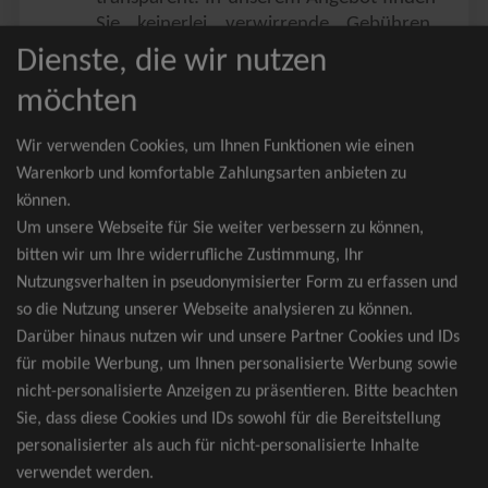
Sie keinerlei verwirrende Gebühren,
Zusatzangebote oder ähnliches.
Dienste, die wir nutzen
Sie erhalten ausschließlich
möchten
zusammenhängende Sitzplätze, welche
nach der Bestplatzbuchung vergeben
Wir verwenden Cookies, um Ihnen Funktionen wie einen
werden.
Warenkorb und komfortable Zahlungsarten anbieten zu
können.
Sollte eine gewünschte Kategorie einmal
Um unsere Webseite für Sie weiter verbessern zu können,
wider Erwarten doch nicht verfügbar
bitten wir um Ihre widerrufliche Zustimmung, Ihr
sein, erhalten Sie von uns Tickets für die
Nutzungsverhalten in pseudonymisierter Form zu erfassen und
nächst bessere Kategorie. Und das
so die Nutzung unserer Webseite analysieren zu können.
kostenfrei und völlig automatisch.
Darüber hinaus nutzen wir und unsere Partner Cookies und IDs
für mobile Werbung, um Ihnen personalisierte Werbung sowie
nicht-personalisierte Anzeigen zu präsentieren. Bitte beachten
Sie, dass diese Cookies und IDs sowohl für die Bereitstellung
TOP-Events
personalisierter als auch für nicht-personalisierte Inhalte
verwendet werden.
André Rieu Tickets