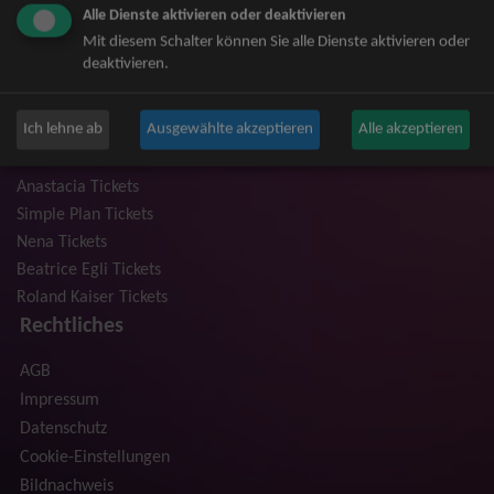
Alle Dienste aktivieren oder deaktivieren
Niedeckens BAP Tickets
Mit diesem Schalter können Sie alle Dienste aktivieren oder
Judas Priest Tickets
deaktivieren.
The BossHoss Tickets
Silbermond Tickets
Ich lehne ab
Ausgewählte akzeptieren
Alle akzeptieren
Trailerpark & Friends Tickets
Bosse Tickets
Anastacia Tickets
Simple Plan Tickets
Nena Tickets
Beatrice Egli Tickets
Roland Kaiser Tickets
Rechtliches
AGB
Impressum
Datenschutz
Cookie-Einstellungen
Bildnachweis