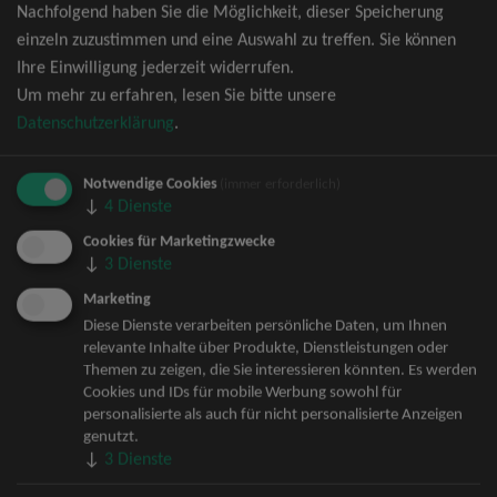
Nachfolgend haben Sie die Möglichkeit, dieser Speicherung
David Garrett Tickets
einzeln zuzustimmen und eine Auswahl zu treffen. Sie können
Andrea Berg Tickets
Ihre Einwilligung jederzeit widerrufen.
Backstreet Boys Tickets
Um mehr zu erfahren, lesen Sie bitte unsere
Unheilig Tickets
Datenschutzerklärung
.
Santiano Tickets
Ina Müller Tickets
Notwendige Cookies
Bryan Adams Tickets
(immer erforderlich)
↓
4
Dienste
Andreas Gabalier Tickets
Die Fantastischen Vier Tickets
Cookies für Marketingzwecke
↓
3
Dienste
Herbert Grönemeyer Tickets
Deep Purple Tickets
Marketing
Howard Carpendale Tickets
Diese Dienste verarbeiten persönliche Daten, um Ihnen
relevante Inhalte über Produkte, Dienstleistungen oder
Jan Delay & Disko No.1 Tickets
Themen zu zeigen, die Sie interessieren könnten. Es werden
Pur Tickets
Cookies und IDs für mobile Werbung sowohl für
Bob Dylan Tickets
personalisierte als auch für nicht personalisierte Anzeigen
Mark Forster Tickets
genutzt.
↓
3
Dienste
The Prodigy Tickets
Sarah Connor Tickets