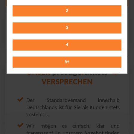
2
Unheilig
Messehalle // Erfurt
3
Sunday 29.11.2026
19:15 Uhr
4
5
+
prestige
tickets
UNSER
.
VERSPRECHEN
Der Standardversand innerhalb
Deutschlands ist für Sie als Kunden stets
kostenlos.
Wir mögen es einfach, klar und
transparent: In unserem Angebot finden