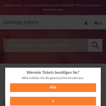
prestige.tickets - Your professional ticket reseller since 2009 - Price may be above or
below face value
(0)
Wieviele Tickets benötigen Sie?
Bitte wählen Sie die gewünschte Anzahl aus.
29
Alle
NOV
2026
1
Alle Termine anzeigen