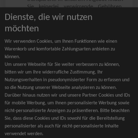
Sie keinerlei verwirrende Gebühren,
Zusatzangebote oder ähnliches.
Dienste, die wir nutzen
Sie erhalten ausschließlich
möchten
zusammenhängende Sitzplätze, welche
nach der Bestplatzbuchung vergeben
Wir verwenden Cookies, um Ihnen Funktionen wie einen
werden.
Warenkorb und komfortable Zahlungsarten anbieten zu
können.
Sollte eine gewünschte Kategorie einmal
Um unsere Webseite für Sie weiter verbessern zu können,
wider Erwarten doch nicht verfügbar
bitten wir um Ihre widerrufliche Zustimmung, Ihr
sein, erhalten Sie von uns Tickets für die
Nutzungsverhalten in pseudonymisierter Form zu erfassen und
nächst bessere Kategorie. Und das
so die Nutzung unserer Webseite analysieren zu können.
kostenfrei und völlig automatisch.
Darüber hinaus nutzen wir und unsere Partner Cookies und IDs
für mobile Werbung, um Ihnen personalisierte Werbung sowie
nicht-personalisierte Anzeigen zu präsentieren. Bitte beachten
Sie, dass diese Cookies und IDs sowohl für die Bereitstellung
TOP-Events
personalisierter als auch für nicht-personalisierte Inhalte
verwendet werden.
André Rieu Tickets