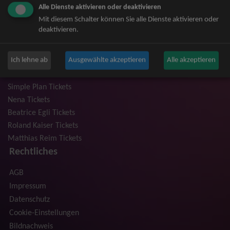
Alle Dienste aktivieren oder deaktivieren
Niedeckens BAP Tickets
Mit diesem Schalter können Sie alle Dienste aktivieren oder
Judas Priest Tickets
deaktivieren.
The BossHoss Tickets
Silbermond Tickets
Ich lehne ab
Ausgewählte akzeptieren
Alle akzeptieren
Trailerpark & Friends Tickets
Anastacia Tickets
Simple Plan Tickets
Nena Tickets
Beatrice Egli Tickets
Roland Kaiser Tickets
Matthias Reim Tickets
Rechtliches
AGB
Impressum
Datenschutz
Cookie-Einstellungen
Bildnachweis