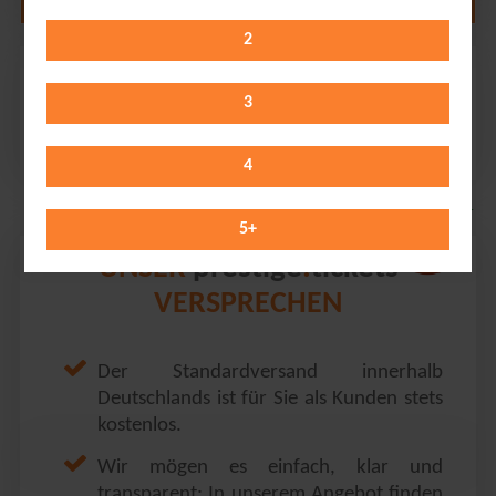
2
Alison Moyet
Tempodrom // Berlin
3
Tuesday 22.09.2026
20:00 Uhr
4
5
+
prestige
tickets
UNSER
.
VERSPRECHEN
Der Standardversand innerhalb
Deutschlands ist für Sie als Kunden stets
kostenlos.
Wir mögen es einfach, klar und
transparent: In unserem Angebot finden