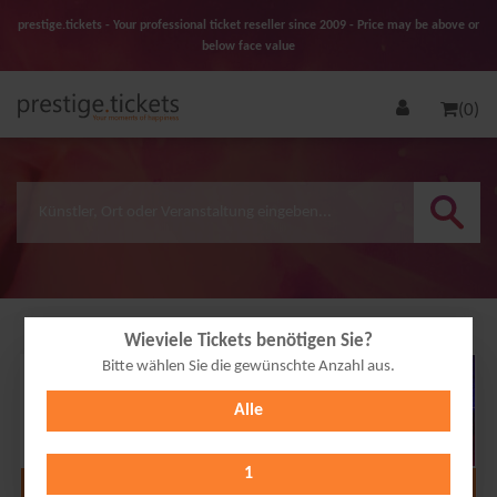
prestige.tickets - Your professional ticket reseller since 2009 - Price may be above or
below face value
(0)
Wieviele Tickets benötigen Sie?
Bitte wählen Sie die gewünschte Anzahl aus.
22
Alle
SEP
2026
1
Alle Termine anzeigen