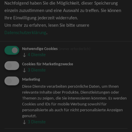
Nachfolgend haben Sie die Möglichkeit, dieser Speicherung
David Garrett Tickets
einzeln zuzustimmen und eine Auswahl zu treffen. Sie können
Andrea Berg Tickets
Ihre Einwilligung jederzeit widerrufen.
Backstreet Boys Tickets
Um mehr zu erfahren, lesen Sie bitte unsere
Unheilig Tickets
Datenschutzerklärung
.
Santiano Tickets
Ina Müller Tickets
Notwendige Cookies
Bryan Adams Tickets
(immer erforderlich)
↓
4
Dienste
Andreas Gabalier Tickets
Die Fantastischen Vier Tickets
Cookies für Marketingzwecke
↓
3
Dienste
Herbert Grönemeyer Tickets
Deep Purple Tickets
Marketing
Howard Carpendale Tickets
Diese Dienste verarbeiten persönliche Daten, um Ihnen
relevante Inhalte über Produkte, Dienstleistungen oder
Jan Delay & Disko No.1 Tickets
Themen zu zeigen, die Sie interessieren könnten. Es werden
Pur Tickets
Cookies und IDs für mobile Werbung sowohl für
Bob Dylan Tickets
personalisierte als auch für nicht personalisierte Anzeigen
Mark Forster Tickets
genutzt.
↓
3
Dienste
The Prodigy Tickets
Sarah Connor Tickets