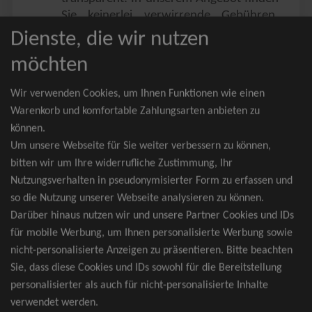
Sie keinerlei verwirrende Gebühren,
Zusatzangebote oder ähnliches.
Dienste, die wir nutzen
Sie erhalten ausschließlich
möchten
zusammenhängende Sitzplätze, welche
nach der Bestplatzbuchung vergeben
Wir verwenden Cookies, um Ihnen Funktionen wie einen
werden.
Warenkorb und komfortable Zahlungsarten anbieten zu
können.
Sollte eine gewünschte Kategorie einmal
Um unsere Webseite für Sie weiter verbessern zu können,
wider Erwarten doch nicht verfügbar
bitten wir um Ihre widerrufliche Zustimmung, Ihr
sein, erhalten Sie von uns Tickets für die
Nutzungsverhalten in pseudonymisierter Form zu erfassen und
nächst bessere Kategorie. Und das
so die Nutzung unserer Webseite analysieren zu können.
kostenfrei und völlig automatisch.
Darüber hinaus nutzen wir und unsere Partner Cookies und IDs
für mobile Werbung, um Ihnen personalisierte Werbung sowie
nicht-personalisierte Anzeigen zu präsentieren. Bitte beachten
Sie, dass diese Cookies und IDs sowohl für die Bereitstellung
TOP-Events
personalisierter als auch für nicht-personalisierte Inhalte
verwendet werden.
André Rieu Tickets