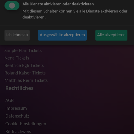
Alle Dienste aktivieren oder deaktivieren
Niedeckens BAP Tickets
Mit diesem Schalter können Sie alle Dienste aktivieren oder
Judas Priest Tickets
deaktivieren.
The BossHoss Tickets
Silbermond Tickets
Ich lehne ab
Ausgewählte akzeptieren
Alle akzeptieren
Trailerpark & Friends Tickets
Anastacia Tickets
Simple Plan Tickets
Nena Tickets
Beatrice Egli Tickets
Roland Kaiser Tickets
Matthias Reim Tickets
Rechtliches
AGB
Impressum
Datenschutz
Cookie-Einstellungen
Bildnachweis