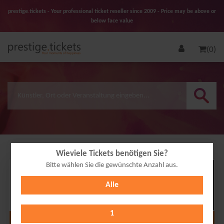
prestige.tickets - Your professional ticket reseller since 2009 - Price may be above or
below face value
(0)
Wieviele Tickets benötigen Sie?
Bitte wählen Sie die gewünschte Anzahl aus.
30
Alle
NOV
2026
1
Alle Termine anzeigen