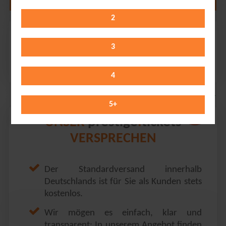
2
Sarah Brightman
QUARTERBACK Immobilien ARENA // Leipzig
3
Monday 30.11.2026
20:00 Uhr
4
5
+
prestige
tickets
UNSER
.
VERSPRECHEN
Der Standardversand innerhalb
Deutschlands ist für Sie als Kunden stets
kostenlos.
Wir mögen es einfach, klar und
transparent: In unserem Angebot finden