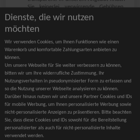
Sie keinerlei verwirrende Gebühren,
Zusatzangebote oder ähnliches.
Dienste, die wir nutzen
Sie erhalten ausschließlich
möchten
zusammenhängende Sitzplätze, welche
nach der Bestplatzbuchung vergeben
Wir verwenden Cookies, um Ihnen Funktionen wie einen
werden.
Warenkorb und komfortable Zahlungsarten anbieten zu
können.
Sollte eine gewünschte Kategorie einmal
Um unsere Webseite für Sie weiter verbessern zu können,
wider Erwarten doch nicht verfügbar
bitten wir um Ihre widerrufliche Zustimmung, Ihr
sein, erhalten Sie von uns Tickets für die
Nutzungsverhalten in pseudonymisierter Form zu erfassen und
nächst bessere Kategorie. Und das
so die Nutzung unserer Webseite analysieren zu können.
kostenfrei und völlig automatisch.
Darüber hinaus nutzen wir und unsere Partner Cookies und IDs
für mobile Werbung, um Ihnen personalisierte Werbung sowie
nicht-personalisierte Anzeigen zu präsentieren. Bitte beachten
Sie, dass diese Cookies und IDs sowohl für die Bereitstellung
TOP-Events
personalisierter als auch für nicht-personalisierte Inhalte
verwendet werden.
André Rieu Tickets