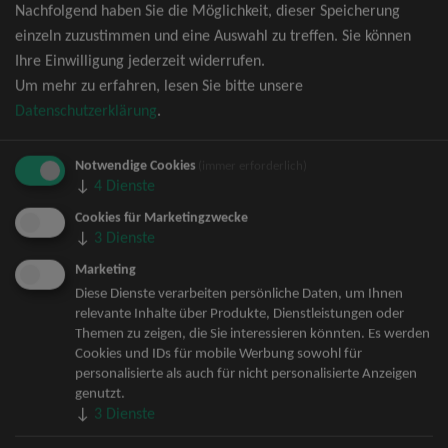
Nachfolgend haben Sie die Möglichkeit, dieser Speicherung
David Garrett Tickets
einzeln zuzustimmen und eine Auswahl zu treffen. Sie können
Andrea Berg Tickets
Ihre Einwilligung jederzeit widerrufen.
Backstreet Boys Tickets
Um mehr zu erfahren, lesen Sie bitte unsere
Unheilig Tickets
Datenschutzerklärung
.
Santiano Tickets
Ina Müller Tickets
Notwendige Cookies
Bryan Adams Tickets
(immer erforderlich)
↓
4
Dienste
Andreas Gabalier Tickets
Die Fantastischen Vier Tickets
Cookies für Marketingzwecke
↓
3
Dienste
Herbert Grönemeyer Tickets
Deep Purple Tickets
Marketing
Howard Carpendale Tickets
Diese Dienste verarbeiten persönliche Daten, um Ihnen
relevante Inhalte über Produkte, Dienstleistungen oder
Jan Delay & Disko No.1 Tickets
Themen zu zeigen, die Sie interessieren könnten. Es werden
Pur Tickets
Cookies und IDs für mobile Werbung sowohl für
Bob Dylan Tickets
personalisierte als auch für nicht personalisierte Anzeigen
Mark Forster Tickets
genutzt.
↓
3
Dienste
The Prodigy Tickets
Sarah Connor Tickets