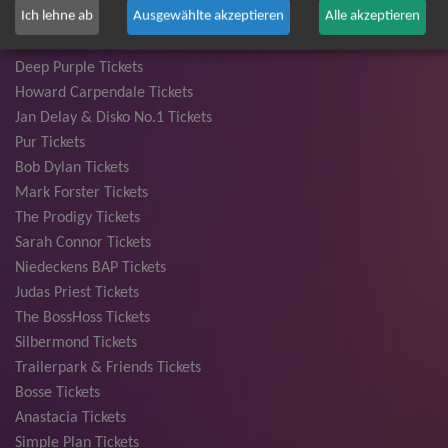
Ich lehne ab
Ausgewählte akzeptieren
Alle akzeptieren
Die Fantastischen Vier Tickets
Herbert Grönemeyer Tickets
Deep Purple Tickets
Howard Carpendale Tickets
Jan Delay & Disko No.1 Tickets
Pur Tickets
Bob Dylan Tickets
Mark Forster Tickets
The Prodigy Tickets
Sarah Connor Tickets
Niedeckens BAP Tickets
Judas Priest Tickets
The BossHoss Tickets
Silbermond Tickets
Trailerpark & Friends Tickets
Bosse Tickets
Anastacia Tickets
Simple Plan Tickets