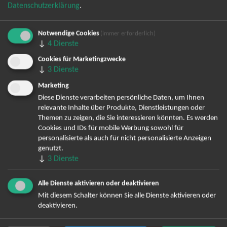
Datenschutzerklärung
.
Notwendige Cookies
(immer erforderlich)
↓
4
Dienste
Bereits angemeldet? Hier können Sie sich abmelden ...
Cookies für Marketingzwecke
↓
3
Dienste
Marketing
Diese Dienste verarbeiten persönliche Daten, um Ihnen
TOP-Events
relevante Inhalte über Produkte, Dienstleistungen oder
Themen zu zeigen, die Sie interessieren könnten. Es werden
André Rieu Tickets
Cookies und IDs für mobile Werbung sowohl für
David Garrett Tickets
personalisierte als auch für nicht personalisierte Anzeigen
Andrea Berg Tickets
genutzt.
↓
3
Dienste
Backstreet Boys Tickets
Unheilig Tickets
Alle Dienste aktivieren oder deaktivieren
Santiano Tickets
Mit diesem Schalter können Sie alle Dienste aktivieren oder
Ina Müller Tickets
deaktivieren.
Bryan Adams Tickets
Andreas Gabalier Tickets