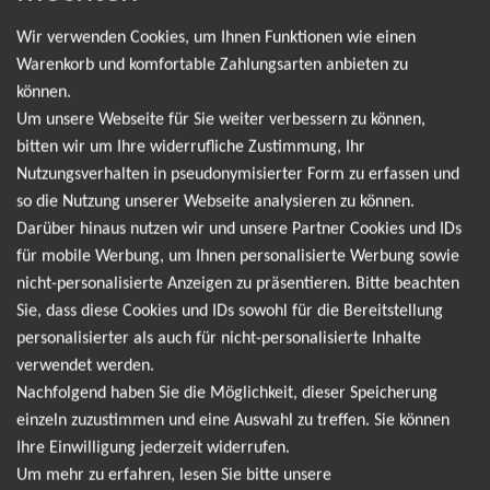
Leider gibt es aktuell von Thomas Anders sings
Wir verwenden Cookies, um Ihnen Funktionen wie einen
Modern Talking keine Termine. Wir informieren
Warenkorb und komfortable Zahlungsarten anbieten zu
dich jedoch gerne direkt, sobald es neue Termine
können.
Um unsere Webseite für Sie weiter verbessern zu können,
gibt. Einfach hier für den Thomas Anders sings
bitten wir um Ihre widerrufliche Zustimmung, Ihr
Modern Talking Newsletter anmelden und keine
Nutzungsverhalten in pseudonymisierter Form zu erfassen und
Angebote und Tourdaten mehr verpassen!
so die Nutzung unserer Webseite analysieren zu können.
Darüber hinaus nutzen wir und unsere Partner Cookies und IDs
für mobile Werbung, um Ihnen personalisierte Werbung sowie
Ich möchte den regelmäßig erscheinenden Newsletter
nicht-personalisierte Anzeigen zu präsentieren. Bitte beachten
abonnieren und bin daher mit einer Speicherung meiner E-
Sie, dass diese Cookies und IDs sowohl für die Bereitstellung
Mail-Adresse zum Zweck der Zustellung des Newsletters
personalisierter als auch für nicht-personalisierte Inhalte
Datenschutzerklärung
entsprechend der
einverstanden. Den
verwendet werden.
Newsletter kann ich jederzeit wieder abbestellen.
Nachfolgend haben Sie die Möglichkeit, dieser Speicherung
einzeln zuzustimmen und eine Auswahl zu treffen. Sie können
Ihre Einwilligung jederzeit widerrufen.
Um mehr zu erfahren, lesen Sie bitte unsere