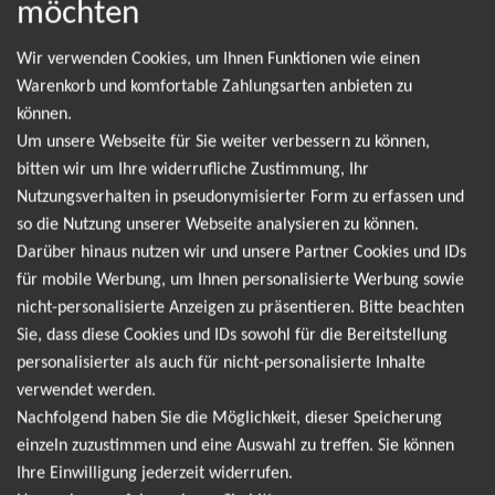
möchten
NEWSLETTER
Wir verwenden Cookies, um Ihnen Funktionen wie einen
Warenkorb und komfortable Zahlungsarten anbieten zu
Leider gibt es aktuell von Maya Hawke keine
können.
Termine. Wir informieren dich jedoch gerne
Um unsere Webseite für Sie weiter verbessern zu können,
direkt, sobald es neue Termine gibt. Einfach hier
bitten wir um Ihre widerrufliche Zustimmung, Ihr
Nutzungsverhalten in pseudonymisierter Form zu erfassen und
für den Maya Hawke Newsletter anmelden und
so die Nutzung unserer Webseite analysieren zu können.
keine Angebote und Tourdaten mehr verpassen!
Darüber hinaus nutzen wir und unsere Partner Cookies und IDs
für mobile Werbung, um Ihnen personalisierte Werbung sowie
nicht-personalisierte Anzeigen zu präsentieren. Bitte beachten
Ich möchte den regelmäßig erscheinenden Newsletter
Sie, dass diese Cookies und IDs sowohl für die Bereitstellung
abonnieren und bin daher mit einer Speicherung meiner E-
personalisierter als auch für nicht-personalisierte Inhalte
Mail-Adresse zum Zweck der Zustellung des Newsletters
verwendet werden.
Datenschutzerklärung
entsprechend der
einverstanden. Den
Nachfolgend haben Sie die Möglichkeit, dieser Speicherung
Newsletter kann ich jederzeit wieder abbestellen.
einzeln zuzustimmen und eine Auswahl zu treffen. Sie können
Ihre Einwilligung jederzeit widerrufen.