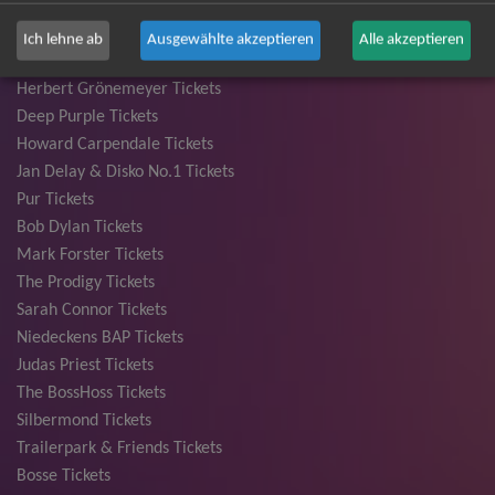
Bryan Adams Tickets
Andreas Gabalier Tickets
Ich lehne ab
Ausgewählte akzeptieren
Alle akzeptieren
Die Fantastischen Vier Tickets
Herbert Grönemeyer Tickets
Deep Purple Tickets
Howard Carpendale Tickets
Jan Delay & Disko No.1 Tickets
Pur Tickets
Bob Dylan Tickets
Mark Forster Tickets
The Prodigy Tickets
Sarah Connor Tickets
Niedeckens BAP Tickets
Judas Priest Tickets
The BossHoss Tickets
Silbermond Tickets
Trailerpark & Friends Tickets
Bosse Tickets