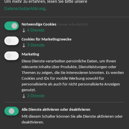
Um mehr zu erfahren, lesen Sie bitte unsere
Datenschutzerklärung
.
Notwendige Cookies
(immer erforderlich)
↓
4
Dienste
Cookies für Marketingzwecke
Bereits angemeldet? Hier können Sie sich abmelden ...
↓
3
Dienste
Marketing
Diese Dienste verarbeiten persönliche Daten, um Ihnen
relevante Inhalte über Produkte, Dienstleistungen oder
TOP-Events
Themen zu zeigen, die Sie interessieren könnten. Es werden
Cookies und IDs für mobile Werbung sowohl für
André Rieu Tickets
personalisierte als auch für nicht personalisierte Anzeigen
David Garrett Tickets
genutzt.
Andrea Berg Tickets
↓
3
Dienste
Backstreet Boys Tickets
Unheilig Tickets
Alle Dienste aktivieren oder deaktivieren
Santiano Tickets
Mit diesem Schalter können Sie alle Dienste aktivieren oder
deaktivieren.
Ina Müller Tickets