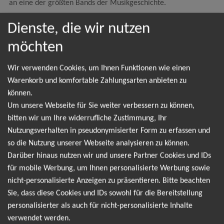
an eine der größten Bands der Musikgeschichte.
50 Jahre Dancing Queen
Dienste, die wir nutzen
möchten
Wir verwenden Cookies, um Ihnen Funktionen wie einen
NEWSLETTER
Warenkorb und komfortable Zahlungsarten anbieten zu
können.
Um unsere Webseite für Sie weiter verbessern zu können,
Leider gibt es aktuell von ABBAMANIA - THE
bitten wir um Ihre widerrufliche Zustimmung, Ihr
SHOW keine Termine. Wir informieren dich jedoch
Nutzungsverhalten in pseudonymisierter Form zu erfassen und
gerne direkt, sobald es neue Termine gibt. Einfach
so die Nutzung unserer Webseite analysieren zu können.
Darüber hinaus nutzen wir und unsere Partner Cookies und IDs
hier für den ABBAMANIA - THE SHOW Newsletter
für mobile Werbung, um Ihnen personalisierte Werbung sowie
anmelden und keine Angebote und Tourdaten
nicht-personalisierte Anzeigen zu präsentieren. Bitte beachten
mehr verpassen!
Sie, dass diese Cookies und IDs sowohl für die Bereitstellung
personalisierter als auch für nicht-personalisierte Inhalte
verwendet werden.