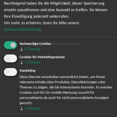
Ich möchte den regelmäßig erscheinenden Newsletter
Nachfolgend haben Sie die Möglichkeit, dieser Speicherung
abonnieren und bin daher mit einer Speicherung meiner E-
einzeln zuzustimmen und eine Auswahl zu treffen. Sie können
Mail-Adresse zum Zweck der Zustellung des Newsletters
Ihre Einwilligung jederzeit widerrufen.
Datenschutzerklärung
entsprechend der
einverstanden. Den
Um mehr zu erfahren, lesen Sie bitte unsere
Newsletter kann ich jederzeit wieder abbestellen.
Datenschutzerklärung
.
Notwendige Cookies
(immer erforderlich)
↓
4
Dienste
Cookies für Marketingzwecke
↓
3
Dienste
Marketing
Diese Dienste verarbeiten persönliche Daten, um Ihnen
relevante Inhalte über Produkte, Dienstleistungen oder
Bereits angemeldet? Hier können Sie sich abmelden ...
Themen zu zeigen, die Sie interessieren könnten. Es werden
Cookies und IDs für mobile Werbung sowohl für
personalisierte als auch für nicht personalisierte Anzeigen
genutzt.
TOP-Events
↓
3
Dienste
André Rieu Tickets