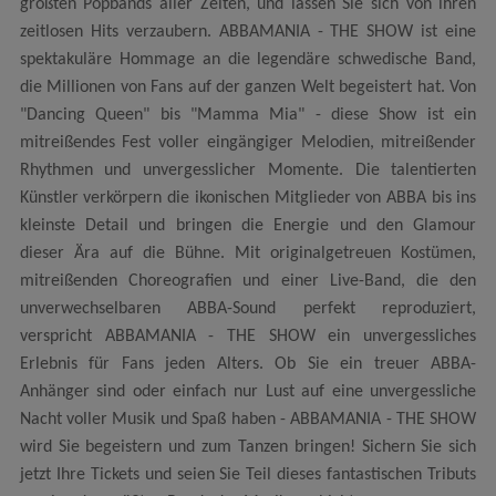
größten Popbands aller Zeiten, und lassen Sie sich von ihren
zeitlosen Hits verzaubern. ABBAMANIA - THE SHOW ist eine
spektakuläre Hommage an die legendäre schwedische Band,
die Millionen von Fans auf der ganzen Welt begeistert hat. Von
"Dancing Queen" bis "Mamma Mia" - diese Show ist ein
mitreißendes Fest voller eingängiger Melodien, mitreißender
Rhythmen und unvergesslicher Momente. Die talentierten
Künstler verkörpern die ikonischen Mitglieder von ABBA bis ins
kleinste Detail und bringen die Energie und den Glamour
dieser Ära auf die Bühne. Mit originalgetreuen Kostümen,
mitreißenden Choreografien und einer Live-Band, die den
unverwechselbaren ABBA-Sound perfekt reproduziert,
verspricht ABBAMANIA - THE SHOW ein unvergessliches
Erlebnis für Fans jeden Alters. Ob Sie ein treuer ABBA-
Anhänger sind oder einfach nur Lust auf eine unvergessliche
Nacht voller Musik und Spaß haben - ABBAMANIA - THE SHOW
wird Sie begeistern und zum Tanzen bringen! Sichern Sie sich
jetzt Ihre Tickets und seien Sie Teil dieses fantastischen Tributs