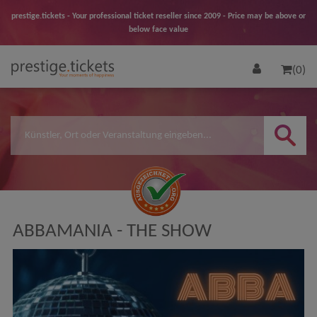
prestige.tickets - Your professional ticket reseller since 2009 - Price may be above or
below face value
(0)
ABBAMANIA - THE SHOW