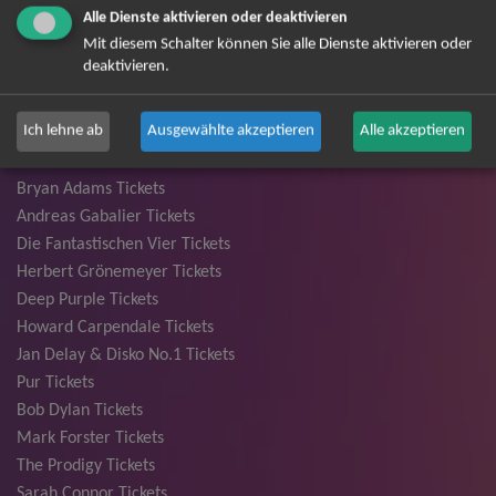
Alle Dienste aktivieren oder deaktivieren
David Garrett Tickets
Mit diesem Schalter können Sie alle Dienste aktivieren oder
Andrea Berg Tickets
deaktivieren.
Backstreet Boys Tickets
Unheilig Tickets
Ich lehne ab
Ausgewählte akzeptieren
Alle akzeptieren
Santiano Tickets
Ina Müller Tickets
Bryan Adams Tickets
Andreas Gabalier Tickets
Die Fantastischen Vier Tickets
Herbert Grönemeyer Tickets
Deep Purple Tickets
Howard Carpendale Tickets
Jan Delay & Disko No.1 Tickets
Pur Tickets
Bob Dylan Tickets
Mark Forster Tickets
The Prodigy Tickets
Sarah Connor Tickets