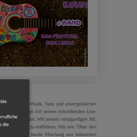
Photo by Bene
able
 Abend voller Musik, Tanz und unvergesslicher
Alters und sorgt mit seinen mitreißenden Live-
rrufliche
lagers erarbeitet. Mit seinem einzigartigen Stil,
o die
und guter Laune zu entführen. Hits wie "Über den
rte sind eine bunte Mischung aus bekannten