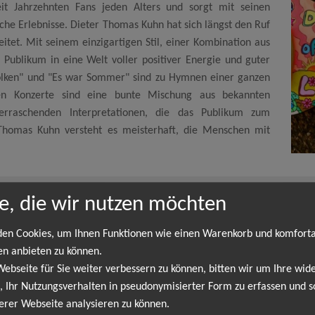
seit Jahrzehnten Fans jeden Alters und sorgt mit seinen
iche Erlebnisse. Dieter Thomas Kuhn hat sich längst den Ruf
eitet. Mit seinem einzigartigen Stil, einer Kombination aus
n Publikum in eine Welt voller positiver Energie und guter
olken" und "Es war Sommer" sind zu Hymnen einer ganzen
en Konzerte sind eine bunte Mischung aus bekannten
berraschenden Interpretationen, die das Publikum zum
Thomas Kuhn versteht es meisterhaft, die Menschen mit
e, die wir nutzen möchten
Dieter Thomas Kuhn
en Cookies, um Ihnen Funktionen wie einen Warenkorb und komfort
deutschen Schlagers mit Dieter Thomas Kuhn und erleben Sie einen
en anbieten zu können.
ertainer der Extraklasse, begeistert seit Jahrzehnten Fans jeden 
bseite für Sie weiter verbessern zu können, bitten wir um Ihre wide
 Thomas Kuhn hat sich längst den Ruf als Kultfigur des deutschen Sch
 Ihr Nutzungsverhalten in pseudonymisierter Form zu erfassen und s
schafft er es, sein Publikum in eine Welt voller positiver Energie 
erer Webseite analysieren zu können.
n einer ganzen Generation geworden. Seine mitreißenden Konze