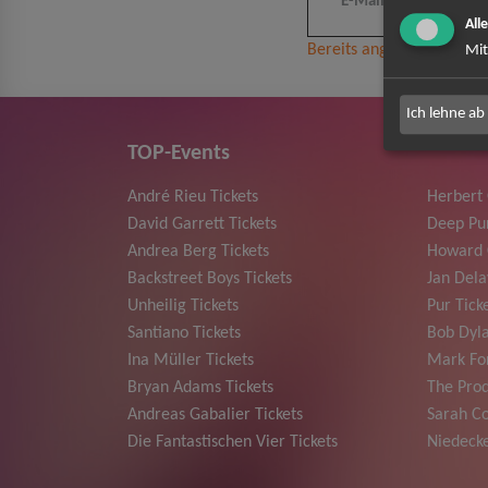
All
Bereits angemeldet? Hier
Mit
Ich lehne ab
TOP-Events
André Rieu Tickets
Herbert
David Garrett Tickets
Deep Pur
Andrea Berg Tickets
Howard 
Backstreet Boys Tickets
Jan Dela
Unheilig Tickets
Pur Tick
Santiano Tickets
Bob Dyla
Ina Müller Tickets
Mark For
Bryan Adams Tickets
The Prod
Andreas Gabalier Tickets
Sarah Co
Die Fantastischen Vier Tickets
Niedecke