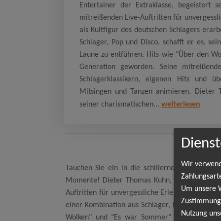
Entertainer der Extraklasse, begeistert 
mitreißenden Live-Auftritten für unvergessl
als Kultfigur des deutschen Schlagers erarb
Schlager, Pop und Disco, schafft er es, sei
Laune zu entführen. Hits wie "Über den W
Generation geworden. Seine mitreißend
Schlagerklassikern, eigenen Hits und ü
Mitsingen und Tanzen animieren. Dieter 
seiner charismatischen...
weiterlesen
Dienst
Wir verwend
Tauchen Sie ein in die schillernde Welt des 
Zahlungsart
Momente! Dieter Thomas Kuhn, der Schlager-Ent
Um unsere We
Auftritten für unvergessliche Erlebnisse. Dieter
Zustimmung,
einer Kombination aus Schlager, Pop und Disco, 
Nutzung uns
Wolken" und "Es war Sommer" sind zu Hymne