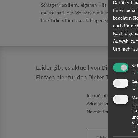
Darüber hin
Schlagerklassikern, eigenen Hits und überras
Ihnen person
meisterhaft, die Menschen mit seiner charismat
beachten Sie
Ihre Tickets für dieses Schlager-Spektakel und s
auch für nic
Nachfolgend
Auswahl zu t
Um mehr zu 
Not
Leider gibt es aktuell von Dieter Thoma
↓
Einfach hier für den Dieter Thomas K
Coo
↓
Ich möchte den regelmäß
Mar
Adresse zum Zweck der 
Die
Die
Newsletter kann ich jeder
und
Anz
↓