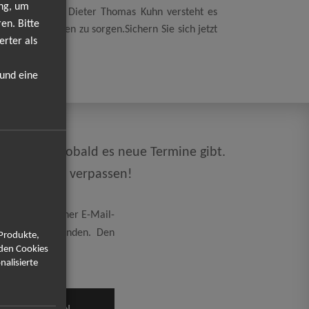
ung, um
zen animieren. Dieter Thomas Kuhn versteht es
en. Bitte
 und Emotionen zu sorgen.Sichern Sie sich jetzt
erter als
ockt.
 und eine
ne direkt, sobald es neue Termine gibt.
rdaten mehr verpassen!
eicherung meiner E-Mail-
rung
einverstanden. Den
 Produkte,
rden Cookies
nalisierte