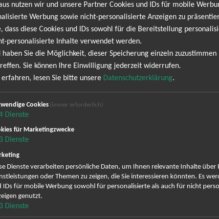
aus nutzen wir und unsere Partner Cookies und IDs für mobile Werb
chenden Interpretationen, die das Publikum zum Mitsingen und Tan
alisierte Werbung sowie nicht-personalisierte Anzeigen zu präsentier
ischen Bühnenpräsenz zu begeistern und für einen Abend voller Spaß
, dass diese Cookies und IDs sowohl für die Bereitstellung personalisi
eien Sie dabei, wenn der Meister des deutschen Schlagers die Bühne r
ht-personalisierte Inhalte verwendet werden.
 haben Sie die Möglichkeit, dieser Speicherung einzeln zuzustimmen
reffen. Sie können Ihre Einwilligung jederzeit widerrufen.
NEWSLETTER
erfahren, lesen Sie bitte unsere
Datenschutzerklärung
.
wendige Cookies
(immer erforderlich)
s Kuhn keine Termine. Wir informieren dich jedoch ger
4
Dienste
uhn Newsletter anmelden und keine Angebote und Tou
kies für Marketingzwecke
3
Dienste
ig erscheinenden Newsletter abonnieren und bin daher mit einer Sp
keting
Datenschutzerklä
Zustellung des Newsletters entsprechend der
se Dienste verarbeiten persönliche Daten, um Ihnen relevante Inhalte über
nstleistungen oder Themen zu zeigen, die Sie interessieren könnten. Es we
zeit wieder abbestellen.
 IDs für mobile Werbung sowohl für personalisierte als auch für nicht perso
eigen genutzt.
3
Dienste