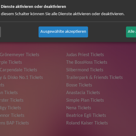
e Dienste aktivieren oder deaktivieren
 können Sie sich abmelden ...
 diesem Schalter können Sie alle Dienste aktivieren oder deaktivieren.
Ausgewählte akzeptieren
Alle
 Grönemeyer Tickets
Judas Priest Tickets
ple Tickets
The BossHoss Tickets
Carpendale Tickets
Silbermond Tickets
y & Disko No.1 Tickets
Trailerpark & Friends Tickets
ets
Bosse Tickets
n Tickets
Anastacia Tickets
ster Tickets
Simple Plan Tickets
igy Tickets
Nena Tickets
nnor Tickets
Beatrice Egli Tickets
ns BAP Tickets
Roland Kaiser Tickets