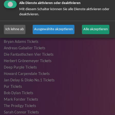
Alle Dienste aktivieren oder deaktivieren
David Garrett Tickets
Mit diesem Schalter können Sie alle Dienste aktivieren oder
Andrea Berg Tickets
deaktivieren.
Backstreet Boys Tickets
Unheilig Tickets
Santiano Tickets
Ich lehne ab
Ausgewählte akzeptieren
Alle akzeptieren
Ina Müller Tickets
Bryan Adams Tickets
Andreas Gabalier Tickets
Die Fantastischen Vier Tickets
Herbert Grönemeyer Tickets
Deep Purple Tickets
Howard Carpendale Tickets
Jan Delay & Disko No.1 Tickets
Pur Tickets
Bob Dylan Tickets
Mark Forster Tickets
The Prodigy Tickets
Sarah Connor Tickets