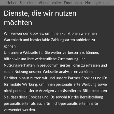
erleben Sie einen Abend voller Emotionen, Nostalgie und
unvergesslicher Musik
Dienste, die wir nutzen
möchten
Wir verwenden Cookies, um Ihnen Funktionen wie einen
NEWSLETTER
Warenkorb und komfortable Zahlungsarten anbieten zu
können.
Um unsere Webseite für Sie weiter verbessern zu können,
Leider gibt es aktuell von The Simon & Garfunkel
bitten wir um Ihre widerrufliche Zustimmung, Ihr
Story keine Termine. Wir informieren dich jedoch
Nutzungsverhalten in pseudonymisierter Form zu erfassen und
gerne direkt, sobald es neue Termine gibt. Einfach
so die Nutzung unserer Webseite analysieren zu können.
Darüber hinaus nutzen wir und unsere Partner Cookies und IDs
hier für den The Simon & Garfunkel Story
für mobile Werbung, um Ihnen personalisierte Werbung sowie
Newsletter anmelden und keine Angebote und
nicht-personalisierte Anzeigen zu präsentieren. Bitte beachten
Tourdaten mehr verpassen!
Sie, dass diese Cookies und IDs sowohl für die Bereitstellung
personalisierter als auch für nicht-personalisierte Inhalte
verwendet werden.
Ich möchte den regelmäßig erscheinenden Newsletter