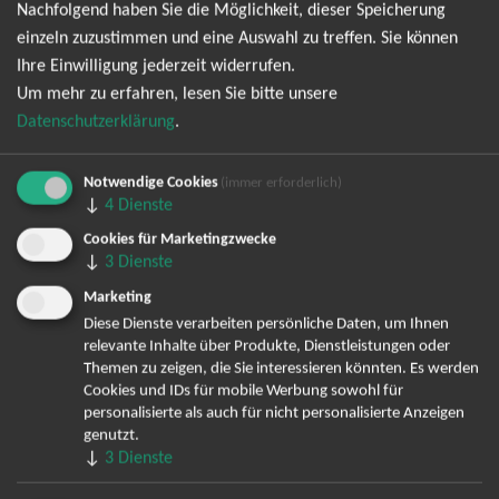
Nachfolgend haben Sie die Möglichkeit, dieser Speicherung
abonnieren und bin daher mit einer Speicherung meiner E-
einzeln zuzustimmen und eine Auswahl zu treffen. Sie können
Mail-Adresse zum Zweck der Zustellung des Newsletters
Ihre Einwilligung jederzeit widerrufen.
Datenschutzerklärung
entsprechend der
einverstanden. Den
Um mehr zu erfahren, lesen Sie bitte unsere
Newsletter kann ich jederzeit wieder abbestellen.
Datenschutzerklärung
.
Notwendige Cookies
(immer erforderlich)
↓
4
Dienste
Cookies für Marketingzwecke
↓
3
Dienste
Marketing
Diese Dienste verarbeiten persönliche Daten, um Ihnen
relevante Inhalte über Produkte, Dienstleistungen oder
Bereits angemeldet? Hier können Sie sich abmelden ...
Themen zu zeigen, die Sie interessieren könnten. Es werden
Cookies und IDs für mobile Werbung sowohl für
personalisierte als auch für nicht personalisierte Anzeigen
genutzt.
TOP-Events
↓
3
Dienste
André Rieu Tickets