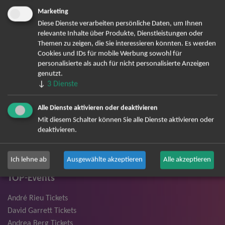
Mail-Adresse zum Zweck der Zustellung des Newsletters
Marketing
Datenschutzerklärung
entsprechend der
einverstanden. Den
Diese Dienste verarbeiten persönliche Daten, um Ihnen
Newsletter kann ich jederzeit wieder abbestellen.
relevante Inhalte über Produkte, Dienstleistungen oder
Themen zu zeigen, die Sie interessieren könnten. Es werden
Cookies und IDs für mobile Werbung sowohl für
personalisierte als auch für nicht personalisierte Anzeigen
genutzt.
↓
3
Dienste
Alle Dienste aktivieren oder deaktivieren
Mit diesem Schalter können Sie alle Dienste aktivieren oder
deaktivieren.
Bereits angemeldet? Hier können Sie sich abmelden ...
Ich lehne ab
Ausgewählte akzeptieren
Alle akzeptieren
TOP-Events
André Rieu Tickets
David Garrett Tickets
Andrea Berg Tickets