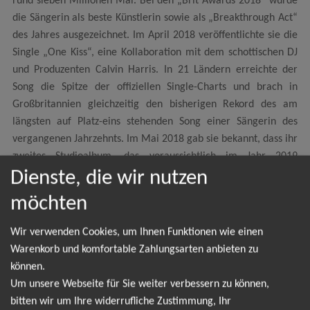
rund sieben Millionen Mal. Bei den „Brit Awards 2018“ wurde
die Sängerin als beste Künstlerin sowie als „Breakthrough Act“
des Jahres ausgezeichnet. Im April 2018 veröffentlichte sie die
Single „One Kiss“, eine Kollaboration mit dem schottischen DJ
und Produzenten Calvin Harris. In 21 Ländern erreichte der
Song die Spitze der offiziellen Single-Charts und brach in
Großbritannien gleichzeitig den bisherigen Rekord des am
längsten auf Platz-eins stehenden Song einer Sängerin des
vergangenen Jahrzehnts. Im Mai 2018 gab sie bekannt, dass ihr
zweites Studioalbum, das voraussichtlich im Jahr 2019
Dienste, die wir nutzen
veröffentlicht wird, stark von Acts wie Prince und OutKast
beeinflusst sein würde. Dabei entstand der „Track Electricity“,
möchten
der als erste Single des neuen Projekts Silk City zwischen Pentz
und Ronson im September 2018 veröffentlicht wurde. Im
Wir verwenden Cookies, um Ihnen Funktionen wie einen
November 2018 erhielt sie einen Bambi in der Kategorie
Warenkorb und komfortable Zahlungsarten anbieten zu
„Musik International“. Anfang 2019 wurde sie als „bester
können.
neuer Künstler“ mit einem Grammy Award ausgezeichnet.
Um unsere Webseite für Sie weiter verbessern zu können,
2020 geht sie auf Tour und kommt für vier Konzerte nach
bitten wir um Ihre widerrufliche Zustimmung, Ihr