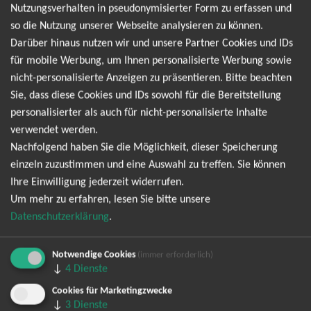
Deutschland. Sichern Sie sich jetzt Ihre Tickets und erleben Sie
Nutzungsverhalten in pseudonymisierter Form zu erfassen und
Dua Lipa live, mit prestige.tickets!
so die Nutzung unserer Webseite analysieren zu können.
Darüber hinaus nutzen wir und unsere Partner Cookies und IDs
für mobile Werbung, um Ihnen personalisierte Werbung sowie
nicht-personalisierte Anzeigen zu präsentieren. Bitte beachten
NEWSLETTER
Sie, dass diese Cookies und IDs sowohl für die Bereitstellung
personalisierter als auch für nicht-personalisierte Inhalte
verwendet werden.
Leider gibt es aktuell von Dua Lipa keine Termine.
Nachfolgend haben Sie die Möglichkeit, dieser Speicherung
Wir informieren dich jedoch gerne direkt, sobald
einzeln zuzustimmen und eine Auswahl zu treffen. Sie können
Ihre Einwilligung jederzeit widerrufen.
es neue Termine gibt. Einfach hier für den Dua
Um mehr zu erfahren, lesen Sie bitte unsere
Lipa Newsletter anmelden und keine Angebote
Datenschutzerklärung
.
und Tourdaten mehr verpassen!
Notwendige Cookies
(immer erforderlich)
↓
4
Dienste
Ich möchte den regelmäßig erscheinenden Newsletter
Cookies für Marketingzwecke
abonnieren und bin daher mit einer Speicherung meiner E-
↓
3
Dienste