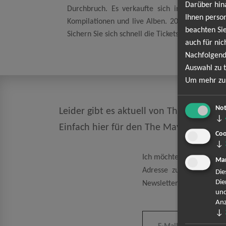
Darüber hin
Durchbruch. Es verkaufte sich in den USA übe
Ihnen person
Kompilationen und live Alben. 2017 sind The M
beachten Sie
Sichern Sie sich schnell die Tickets für The Mave
auch für nic
Nachfolgend
Auswahl zu t
Um mehr zu 
Not
Leider gibt es aktuell von The Maverick
↓
Einfach hier für den The Mavericks Ne
Coo
↓
Ich möchte den regelmäß
Mar
Adresse zum Zweck der 
Die
Die
Newsletter kann ich jeder
und
Anz
↓