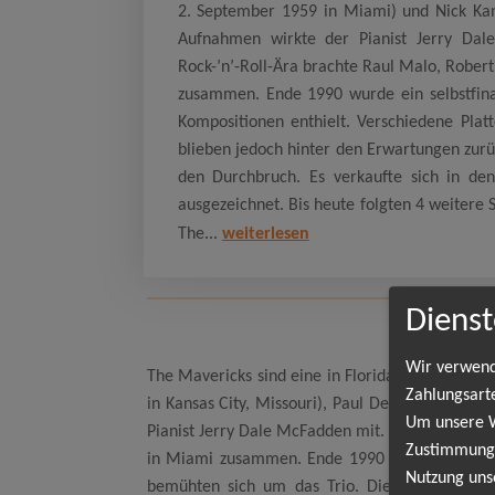
2. September 1959 in Miami) und Nick Kane
Aufnahmen wirkte der Pianist Jerry Dale
Rock-’n’-Roll-Ära brachte Raul Malo, Rober
zusammen. Ende 1990 wurde ein selbstfinan
Kompositionen enthielt. Verschiedene Plat
blieben jedoch hinter den Erwartungen zur
den Durchbruch. Es verkaufte sich in de
ausgezeichnet. Bis heute folgten 4 weitere 
The...
weiterlesen
Dienst
Wir verwend
The Mavericks sind eine in Florida (USA) behei
Zahlungsart
in Kansas City, Missouri), Paul Deakin (* 2. S
Um unsere We
Pianist Jerry Dale McFadden mit. Die Leidenscha
Zustimmung,
in Miami zusammen. Ende 1990 wurde ein selbst
Nutzung uns
bemühten sich um das Trio. Die Verkaufszah