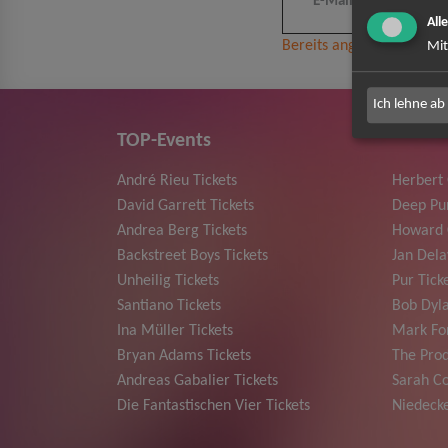
All
Bereits angemeldet? Hier
Mit
Ich lehne ab
TOP-Events
André Rieu Tickets
Herbert
David Garrett Tickets
Deep Pur
Andrea Berg Tickets
Howard 
Backstreet Boys Tickets
Jan Dela
Unheilig Tickets
Pur Tick
Santiano Tickets
Bob Dyla
Ina Müller Tickets
Mark For
Bryan Adams Tickets
The Prod
Andreas Gabalier Tickets
Sarah Co
Die Fantastischen Vier Tickets
Niedecke