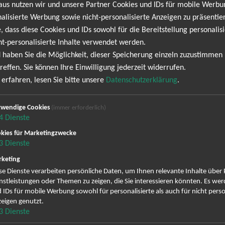
aus nutzen wir und unsere Partner Cookies und IDs für mobile Werb
r eine Million Mal und wurde dort mit Platin ausgezeichnet. Bi
alisierte Werbung sowie nicht-personalisierte Anzeigen zu präsentier
avericks auch endlich wieder in Deutschland live zu sehen, wenngl
, dass diese Cookies und IDs sowohl für die Bereitstellung personalisi
ricks.
ht-personalisierte Inhalte verwendet werden.
 haben Sie die Möglichkeit, dieser Speicherung einzeln zuzustimmen
reffen. Sie können Ihre Einwilligung jederzeit widerrufen.
NEWSLETTER
erfahren, lesen Sie bitte unsere
Datenschutzerklärung
.
wendige Cookies
(immer erforderlich)
s keine Termine. Wir informieren dich jedoch gerne dir
4
Dienste
wsletter anmelden und keine Angebote und Tourdaten
kies für Marketingzwecke
3
Dienste
ig erscheinenden Newsletter abonnieren und bin daher mit einer Sp
keting
Datenschutzerklä
Zustellung des Newsletters entsprechend der
se Dienste verarbeiten persönliche Daten, um Ihnen relevante Inhalte über
nstleistungen oder Themen zu zeigen, die Sie interessieren könnten. Es we
zeit wieder abbestellen.
 IDs für mobile Werbung sowohl für personalisierte als auch für nicht perso
eigen genutzt.
3
Dienste