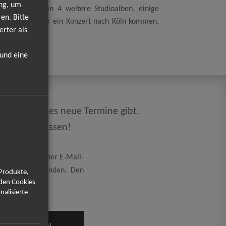
ung, um
s heute folgten 4 weitere Studioalben, einige
en. Bitte
eich Sie für nur ein Konzert nach Köln kommen.
erter als
 und eine
ekt, sobald es neue Termine gibt.
 mehr verpassen!
eicherung meiner E-Mail-
rung
einverstanden. Den
 Produkte,
rden Cookies
nalisierte