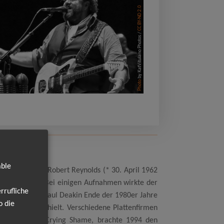
CC BY-ND 2.0
by KatVitulano Photos /
Photo
able
65 in Miami), Robert Reynolds (* 30. April 1962
lem, Georgia). Bei einigen Aufnahmen wirkte der
rrufliche
t Reynolds und Paul Deakin Ende der 1980er Jahre
o die
ositionen enthielt. Verschiedene Plattenfirmen
lbum, What a Crying Shame, brachte 1994 den