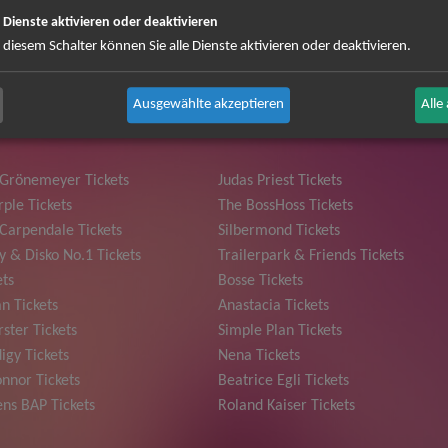
e Dienste aktivieren oder deaktivieren
 können Sie sich abmelden ...
 diesem Schalter können Sie alle Dienste aktivieren oder deaktivieren.
Ausgewählte akzeptieren
Alle
 Grönemeyer Tickets
Judas Priest Tickets
ple Tickets
The BossHoss Tickets
Carpendale Tickets
Silbermond Tickets
y & Disko No.1 Tickets
Trailerpark & Friends Tickets
ets
Bosse Tickets
n Tickets
Anastacia Tickets
ster Tickets
Simple Plan Tickets
igy Tickets
Nena Tickets
nnor Tickets
Beatrice Egli Tickets
ns BAP Tickets
Roland Kaiser Tickets