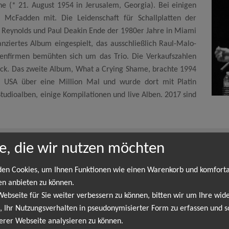
 (* 21. August 1954 in Jerusalem, Georgia). Bei einigen
 McFadden mit. Die Leidenschaft für Schallplatten der
t Reynolds und Paul Deakin Ende der 1980er Jahre in Miami
ziertes Album eingespielt, das ausschließlich Raul-Malo-
tenfirmen bemühten sich um das Trio. Die Verkaufszahlen
ück. Das zweite Album, What a Crying Shame, brachte 1994
n USA über eine Million Mal und wurde dort mit Platin
Studioalben, einige Kompilationen und live Alben. 2017 sind
e, die wir nutzen möchten
The Mavericks
en Cookies, um Ihnen Funktionen wie einen Warenkorb und komfort
matete Country-Rock-Band. Mitglieder sind Raul Malo (* 7. August 19
en anbieten zu können.
eptember 1959 in Miami) und Nick Kane (* 21. August 1954 in Jerusa
bseite für Sie weiter verbessern zu können, bitten wir um Ihre wide
ft für Schallplatten der Rock-’n’-Roll-Ära brachte Raul Malo, Rober
 Ihr Nutzungsverhalten in pseudonymisierter Form zu erfassen und s
finanziertes Album eingespielt, das ausschließlich Raul-Malo-Komp
erer Webseite analysieren zu können.
len blieben jedoch hinter den Erwartungen zurück. Das zweite A