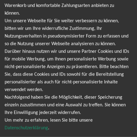
Termine. Wir informieren dich jedoch gerne
Warenkorb und komfortable Zahlungsarten anbieten zu
direkt, sobald es neue Termine gibt. Einfach hier
können.
für den Cypress Hill Newsletter anmelden und
Um unsere Webseite für Sie weiter verbessern zu können,
bitten wir um Ihre widerrufliche Zustimmung, Ihr
keine Angebote und Tourdaten mehr verpassen!
Nutzungsverhalten in pseudonymisierter Form zu erfassen und
so die Nutzung unserer Webseite analysieren zu können.
Ich möchte den regelmäßig erscheinenden Newsletter
Darüber hinaus nutzen wir und unsere Partner Cookies und IDs
abonnieren und bin daher mit einer Speicherung meiner E-
für mobile Werbung, um Ihnen personalisierte Werbung sowie
Mail-Adresse zum Zweck der Zustellung des Newsletters
nicht-personalisierte Anzeigen zu präsentieren. Bitte beachten
Datenschutzerklärung
Sie, dass diese Cookies und IDs sowohl für die Bereitstellung
entsprechend der
einverstanden. Den
personalisierter als auch für nicht-personalisierte Inhalte
Newsletter kann ich jederzeit wieder abbestellen.
verwendet werden.
Nachfolgend haben Sie die Möglichkeit, dieser Speicherung
einzeln zuzustimmen und eine Auswahl zu treffen. Sie können
Ihre Einwilligung jederzeit widerrufen.
Um mehr zu erfahren, lesen Sie bitte unsere
Datenschutzerklärung
.