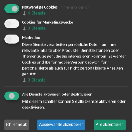
Notwendige Cookies
(immer erforderlich)
Bereits angemeldet? Hier können Sie sich abmelden ...
↓
4
Dienste
Cookies für Marketingzwecke
↓
3
Dienste
TOP-Events
Marketing
Diese Dienste verarbeiten persönliche Daten, um Ihnen
André Rieu Tickets
relevante Inhalte über Produkte, Dienstleistungen oder
David Garrett Tickets
Themen zu zeigen, die Sie interessieren könnten. Es werden
Andrea Berg Tickets
Cookies und IDs für mobile Werbung sowohl für
personalisierte als auch für nicht personalisierte Anzeigen
Backstreet Boys Tickets
genutzt.
Unheilig Tickets
↓
3
Dienste
Santiano Tickets
Ina Müller Tickets
Alle Dienste aktivieren oder deaktivieren
Bryan Adams Tickets
Mit diesem Schalter können Sie alle Dienste aktivieren oder
Andreas Gabalier Tickets
deaktivieren.
Die Fantastischen Vier Tickets
Herbert Grönemeyer Tickets
Ich lehne ab
Ausgewählte akzeptieren
Alle akzeptieren
Deep Purple Tickets