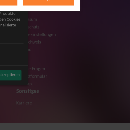
Rechtliches
AGB
 Produkte,
Impressum
rden Cookies
nalisierte
Datenschutz
Cookie-Einstellungen
Bildnachweis
Versand
Hilfe
Häufige Fragen
 akzeptieren
Kontaktformular
Sitemap
Sonstiges
Karriere