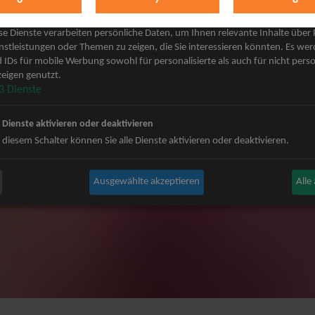
keting
 Grönemeyer Tickets
Judas Priest Tickets
se Dienste verarbeiten persönliche Daten, um Ihnen relevante Inhalte über
ple Tickets
The BossHoss Tickets
nstleistungen oder Themen zu zeigen, die Sie interessieren könnten. Es we
 IDs für mobile Werbung sowohl für personalisierte als auch für nicht perso
Carpendale Tickets
Silbermond Tickets
eigen genutzt.
y & Disko No.1 Tickets
Trailerpark & Friends Tickets
3
Dienste
ets
Bosse Tickets
n Tickets
Anastacia Tickets
e Dienste aktivieren oder deaktivieren
ster Tickets
Simple Plan Tickets
 diesem Schalter können Sie alle Dienste aktivieren oder deaktivieren.
igy Tickets
Nena Tickets
nnor Tickets
Beatrice Egli Tickets
Ausgewählte akzeptieren
Alle
ns BAP Tickets
Roland Kaiser Tickets