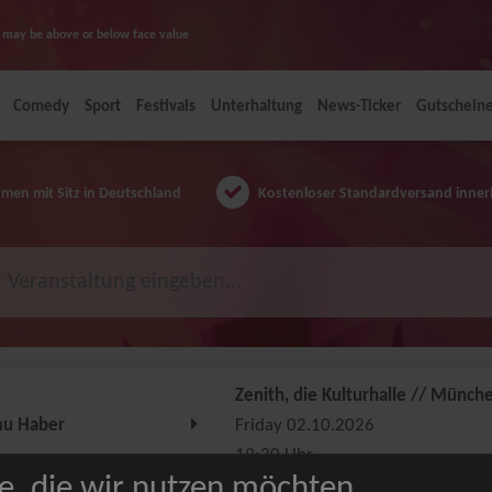
ice may be above or below face value
Comedy
Sport
Festivals
Unterhaltung
News-Ticker
Gutschein
en mit Sitz in Deutschland
Kostenloser Standardversand inner
Zenith, die Kulturhalle // Münch
u Haber
Friday 02.10.2026
19:30 Uhr
e, die wir nutzen möchten