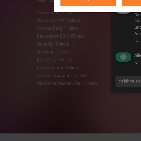
TOP-Events
Mar
André Rieu Tickets
Herbert
Die
David Garrett Tickets
Deep Pur
Die
und
Andrea Berg Tickets
Howard 
Anz
Backstreet Boys Tickets
Jan Dela
↓
Unheilig Tickets
Pur Tick
Santiano Tickets
Bob Dyla
All
Ina Müller Tickets
Mark For
Mit
Bryan Adams Tickets
The Prod
Andreas Gabalier Tickets
Sarah Co
Ich lehne ab
Die Fantastischen Vier Tickets
Niedecke