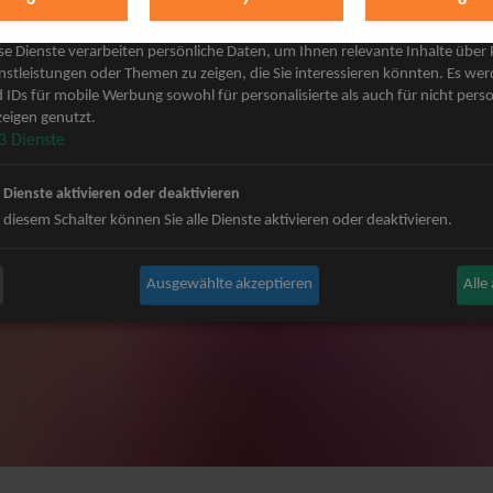
keting
 Grönemeyer Tickets
Judas Priest Tickets
se Dienste verarbeiten persönliche Daten, um Ihnen relevante Inhalte über
ple Tickets
The BossHoss Tickets
nstleistungen oder Themen zu zeigen, die Sie interessieren könnten. Es we
 IDs für mobile Werbung sowohl für personalisierte als auch für nicht perso
Carpendale Tickets
Silbermond Tickets
eigen genutzt.
y & Disko No.1 Tickets
Trailerpark & Friends Tickets
3
Dienste
ets
Bosse Tickets
n Tickets
Anastacia Tickets
e Dienste aktivieren oder deaktivieren
ster Tickets
Simple Plan Tickets
 diesem Schalter können Sie alle Dienste aktivieren oder deaktivieren.
igy Tickets
Nena Tickets
nnor Tickets
Beatrice Egli Tickets
Ausgewählte akzeptieren
Alle
ns BAP Tickets
Roland Kaiser Tickets