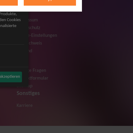
Rechtliches
AGB
 Produkte,
Impressum
rden Cookies
nalisierte
Datenschutz
Cookie-Einstellungen
Bildnachweis
Versand
Hilfe
Häufige Fragen
 akzeptieren
Kontaktformular
Sitemap
Sonstiges
Karriere