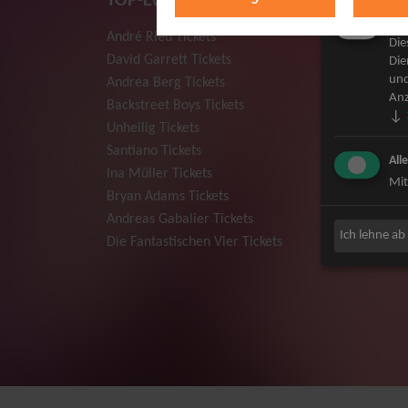
TOP-Events
Mar
André Rieu Tickets
Herbert
Die
David Garrett Tickets
Deep Pur
Die
und
Andrea Berg Tickets
Howard 
Anz
Backstreet Boys Tickets
Jan Dela
↓
Unheilig Tickets
Pur Tick
Santiano Tickets
Bob Dyla
All
Ina Müller Tickets
Mark For
Mit
Bryan Adams Tickets
The Prod
Andreas Gabalier Tickets
Sarah Co
Ich lehne ab
Die Fantastischen Vier Tickets
Niedecke