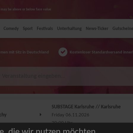
ice may be above or below face value
Comedy
Sport
Festivals
Unterhaltung
News-Ticker
Gutschein
en mit Sitz in Deutschland
Kostenloser Standardversand inner
SUBSTAGE Karlsruhe // Karlsruhe
tchy
Friday 06.11.2026
20:00 Uhr
e, die wir nutzen möchten