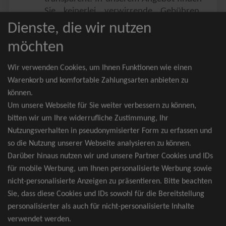
Sie keinerlei verwirrende Gebühren,
Zusatzangebote oder ähnliches.
Dienste, die wir nutzen
Sie erhalten ausschließlich
möchten
zusammenhängende Sitzplätze, welche
nach der Bestplatzbuchung vergeben
Wir verwenden Cookies, um Ihnen Funktionen wie einen
werden.
Warenkorb und komfortable Zahlungsarten anbieten zu
können.
Sollte eine gewünschte Kategorie einmal
Um unsere Webseite für Sie weiter verbessern zu können,
wider Erwarten doch nicht verfügbar
bitten wir um Ihre widerrufliche Zustimmung, Ihr
sein, erhalten Sie von uns Tickets für die
Nutzungsverhalten in pseudonymisierter Form zu erfassen und
nächst bessere Kategorie. Und das
so die Nutzung unserer Webseite analysieren zu können.
kostenfrei und völlig automatisch.
Darüber hinaus nutzen wir und unsere Partner Cookies und IDs
für mobile Werbung, um Ihnen personalisierte Werbung sowie
nicht-personalisierte Anzeigen zu präsentieren. Bitte beachten
Sie, dass diese Cookies und IDs sowohl für die Bereitstellung
TOP-Events
personalisierter als auch für nicht-personalisierte Inhalte
verwendet werden.
André Rieu Tickets