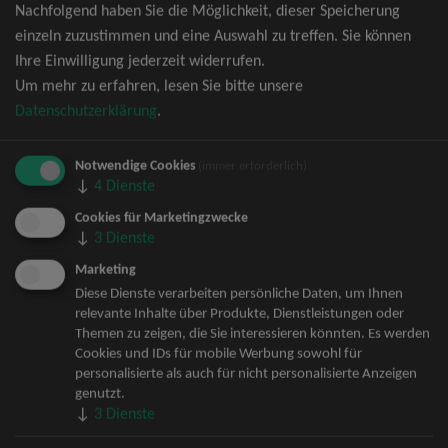
Nachfolgend haben Sie die Möglichkeit, dieser Speicherung
David Garrett Tickets
einzeln zuzustimmen und eine Auswahl zu treffen. Sie können
Andrea Berg Tickets
Ihre Einwilligung jederzeit widerrufen.
Backstreet Boys Tickets
Um mehr zu erfahren, lesen Sie bitte unsere
Unheilig Tickets
Datenschutzerklärung
.
Santiano Tickets
Ina Müller Tickets
Notwendige Cookies
Bryan Adams Tickets
(immer erforderlich)
↓
4
Dienste
Andreas Gabalier Tickets
Die Fantastischen Vier Tickets
Cookies für Marketingzwecke
↓
3
Dienste
Herbert Grönemeyer Tickets
Deep Purple Tickets
Marketing
Howard Carpendale Tickets
Diese Dienste verarbeiten persönliche Daten, um Ihnen
relevante Inhalte über Produkte, Dienstleistungen oder
Jan Delay & Disko No.1 Tickets
Themen zu zeigen, die Sie interessieren könnten. Es werden
Pur Tickets
Cookies und IDs für mobile Werbung sowohl für
Bob Dylan Tickets
personalisierte als auch für nicht personalisierte Anzeigen
Mark Forster Tickets
genutzt.
↓
3
Dienste
The Prodigy Tickets
Sarah Connor Tickets