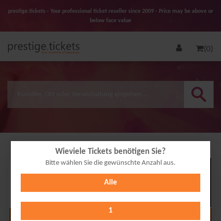
prestige.tickets - Your professional ticket reseller since 2009 - Price may be above or
below face value
(0)
Wieviele Tickets benötigen Sie?
Bitte wählen Sie die gewünschte Anzahl aus.
31
Alle
OCT
2026
1
Alle Termine anzeigen