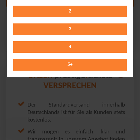
2
Itchy
HsD Gewerkschaftshaus // Erfurt
3
Saturday 31.10.2026
20:00 Uhr
4
5
+
prestige
tickets
UNSER
.
VERSPRECHEN
Der Standardversand innerhalb
Deutschlands ist für Sie als Kunden stets
kostenlos.
Wir mögen es einfach, klar und
transparent: In unserem Angebot finden