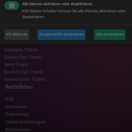
Alle Dienste aktivieren oder deaktivieren
Niedeckens BAP Tickets
Mit diesem Schalter können Sie alle Dienste aktivieren oder
Judas Priest Tickets
deaktivieren.
The BossHoss Tickets
Silbermond Tickets
Ich lehne ab
Ausgewählte akzeptieren
Alle akzeptieren
Trailerpark & Friends Tickets
Bosse Tickets
Anastacia Tickets
Simple Plan Tickets
Nena Tickets
Beatrice Egli Tickets
Roland Kaiser Tickets
Rechtliches
AGB
Impressum
Datenschutz
Cookie-Einstellungen
Bildnachweis