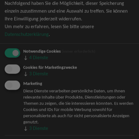
Nachfolgend haben Sie die Möglichkeit, dieser Speicherung
David Garrett Tickets
einzeln zuzustimmen und eine Auswahl zu treffen. Sie können
Andrea Berg Tickets
Ihre Einwilligung jederzeit widerrufen.
Backstreet Boys Tickets
Um mehr zu erfahren, lesen Sie bitte unsere
Unheilig Tickets
Datenschutzerklärung
.
Santiano Tickets
Ina Müller Tickets
Notwendige Cookies
Bryan Adams Tickets
(immer erforderlich)
↓
4
Dienste
Andreas Gabalier Tickets
Die Fantastischen Vier Tickets
Cookies für Marketingzwecke
↓
3
Dienste
Herbert Grönemeyer Tickets
Deep Purple Tickets
Marketing
Howard Carpendale Tickets
Diese Dienste verarbeiten persönliche Daten, um Ihnen
relevante Inhalte über Produkte, Dienstleistungen oder
Jan Delay & Disko No.1 Tickets
Themen zu zeigen, die Sie interessieren könnten. Es werden
Pur Tickets
Cookies und IDs für mobile Werbung sowohl für
Bob Dylan Tickets
personalisierte als auch für nicht personalisierte Anzeigen
Mark Forster Tickets
genutzt.
↓
3
Dienste
The Prodigy Tickets
Sarah Connor Tickets