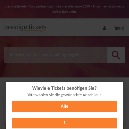
prestige.tickets - Your professional ticket reseller since 2009 - Price may be above or
below face value
(0)
Wieviele Tickets benötigen Sie?
Bitte wählen Sie die gewünschte Anzahl aus.
11
Alle
SEP
2026
1
Alle Termine anzeigen