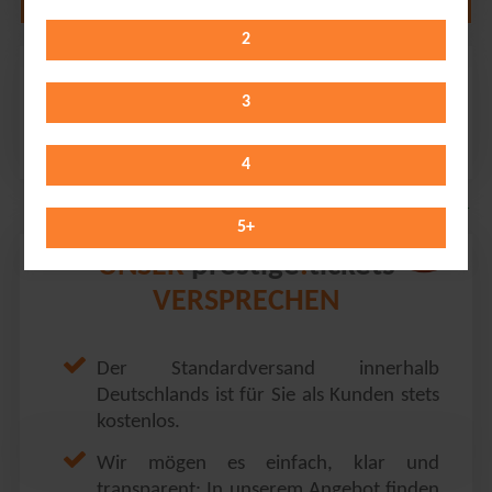
2
A$AP Rocky
Olympiahalle // München
3
Friday 11.09.2026
19:30 Uhr
4
5
+
prestige
tickets
UNSER
.
VERSPRECHEN
Der Standardversand innerhalb
Deutschlands ist für Sie als Kunden stets
kostenlos.
Wir mögen es einfach, klar und
transparent: In unserem Angebot finden