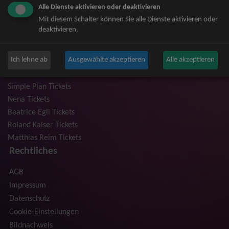
Alle Dienste aktivieren oder deaktivieren
Niedeckens BAP Tickets
Mit diesem Schalter können Sie alle Dienste aktivieren oder
Judas Priest Tickets
deaktivieren.
The BossHoss Tickets
Silbermond Tickets
Ich lehne ab
Ausgewählte akzeptieren
Alle akzeptieren
Trailerpark & Friends Tickets
Anastacia Tickets
Simple Plan Tickets
Nena Tickets
Beatrice Egli Tickets
Roland Kaiser Tickets
Matthias Reim Tickets
Rechtliches
AGB
Impressum
Datenschutz
Cookie-Einstellungen
Bildnachweis