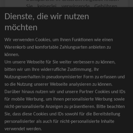
Sie keinerlei verwirrende Gebühren,
Zusatzangebote oder ähnliches.
Dienste, die wir nutzen
Sie erhalten ausschließlich
möchten
zusammenhängende Sitzplätze, welche
nach der Bestplatzbuchung vergeben
Wir verwenden Cookies, um Ihnen Funktionen wie einen
werden.
Warenkorb und komfortable Zahlungsarten anbieten zu
können.
Sollte eine gewünschte Kategorie einmal
Um unsere Webseite für Sie weiter verbessern zu können,
wider Erwarten doch nicht verfügbar
bitten wir um Ihre widerrufliche Zustimmung, Ihr
sein, erhalten Sie von uns Tickets für die
Nutzungsverhalten in pseudonymisierter Form zu erfassen und
nächst bessere Kategorie. Und das
so die Nutzung unserer Webseite analysieren zu können.
kostenfrei und völlig automatisch.
Darüber hinaus nutzen wir und unsere Partner Cookies und IDs
für mobile Werbung, um Ihnen personalisierte Werbung sowie
nicht-personalisierte Anzeigen zu präsentieren. Bitte beachten
Sie, dass diese Cookies und IDs sowohl für die Bereitstellung
TOP-Events
personalisierter als auch für nicht-personalisierte Inhalte
verwendet werden.
André Rieu Tickets