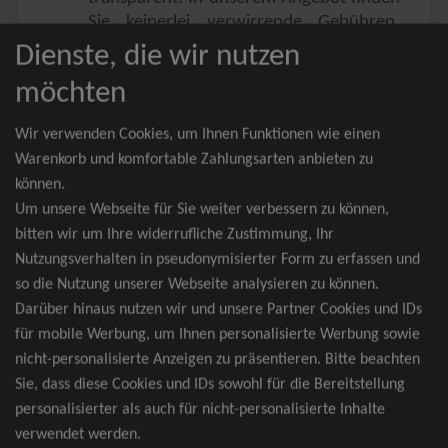
Sie keinerlei verwirrende Gebühren,
Zusatzangebote oder ähnliches.
Dienste, die wir nutzen
Sie erhalten ausschließlich
möchten
zusammenhängende Sitzplätze, welche
nach der Bestplatzbuchung vergeben
Wir verwenden Cookies, um Ihnen Funktionen wie einen
werden.
Warenkorb und komfortable Zahlungsarten anbieten zu
können.
Sollte eine gewünschte Kategorie einmal
Um unsere Webseite für Sie weiter verbessern zu können,
wider Erwarten doch nicht verfügbar
bitten wir um Ihre widerrufliche Zustimmung, Ihr
sein, erhalten Sie von uns Tickets für die
Nutzungsverhalten in pseudonymisierter Form zu erfassen und
nächst bessere Kategorie. Und das
so die Nutzung unserer Webseite analysieren zu können.
kostenfrei und völlig automatisch.
Darüber hinaus nutzen wir und unsere Partner Cookies und IDs
für mobile Werbung, um Ihnen personalisierte Werbung sowie
nicht-personalisierte Anzeigen zu präsentieren. Bitte beachten
Sie, dass diese Cookies und IDs sowohl für die Bereitstellung
TOP-Events
personalisierter als auch für nicht-personalisierte Inhalte
verwendet werden.
André Rieu Tickets