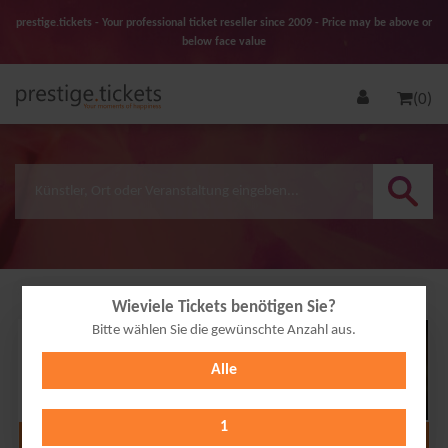
prestige.tickets - Your professional ticket reseller since 2009 - Price may be above or
below face value
(0)
Wieviele Tickets benötigen Sie?
Bitte wählen Sie die gewünschte Anzahl aus.
01
Alle
OCT
2026
1
Alle Termine anzeigen