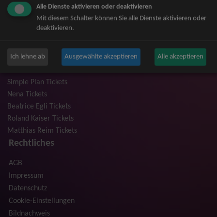
Alle Dienste aktivieren oder deaktivieren
Niedeckens BAP Tickets
Mit diesem Schalter können Sie alle Dienste aktivieren oder
Judas Priest Tickets
deaktivieren.
The BossHoss Tickets
Silbermond Tickets
Ich lehne ab
Ausgewählte akzeptieren
Alle akzeptieren
Trailerpark & Friends Tickets
Anastacia Tickets
Simple Plan Tickets
Nena Tickets
Beatrice Egli Tickets
Roland Kaiser Tickets
Matthias Reim Tickets
Rechtliches
AGB
Impressum
Datenschutz
Cookie-Einstellungen
Bildnachweis