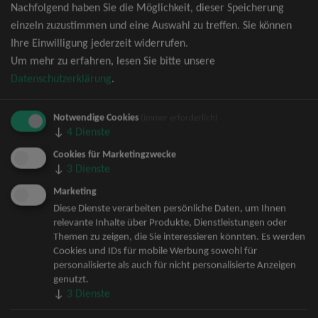
Nachfolgend haben Sie die Möglichkeit, dieser Speicherung
David Garrett Tickets
einzeln zuzustimmen und eine Auswahl zu treffen. Sie können
Andrea Berg Tickets
Ihre Einwilligung jederzeit widerrufen.
Backstreet Boys Tickets
Um mehr zu erfahren, lesen Sie bitte unsere
Unheilig Tickets
Datenschutzerklärung
.
Santiano Tickets
Ina Müller Tickets
Notwendige Cookies
Bryan Adams Tickets
(immer erforderlich)
↓
4
Dienste
Andreas Gabalier Tickets
Die Fantastischen Vier Tickets
Cookies für Marketingzwecke
↓
3
Dienste
Herbert Grönemeyer Tickets
Deep Purple Tickets
Marketing
Howard Carpendale Tickets
Diese Dienste verarbeiten persönliche Daten, um Ihnen
relevante Inhalte über Produkte, Dienstleistungen oder
Jan Delay & Disko No.1 Tickets
Themen zu zeigen, die Sie interessieren könnten. Es werden
Pur Tickets
Cookies und IDs für mobile Werbung sowohl für
Bob Dylan Tickets
personalisierte als auch für nicht personalisierte Anzeigen
Mark Forster Tickets
genutzt.
↓
3
Dienste
The Prodigy Tickets
Sarah Connor Tickets