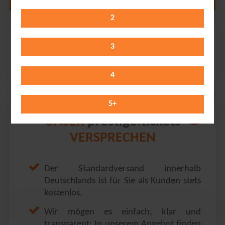
2
Gigi D'Agostino
Velodrom // Berlin
3
Thursday 01.10.2026
21:00 Uhr
4
5
+
prestige
tickets
UNSER
.
VERSPRECHEN
Der Standardversand innerhalb
Deutschlands ist für Sie als Kunden stets
kostenlos.
Wir mögen es einfach, klar und
transparent: In unserem Angebot finden