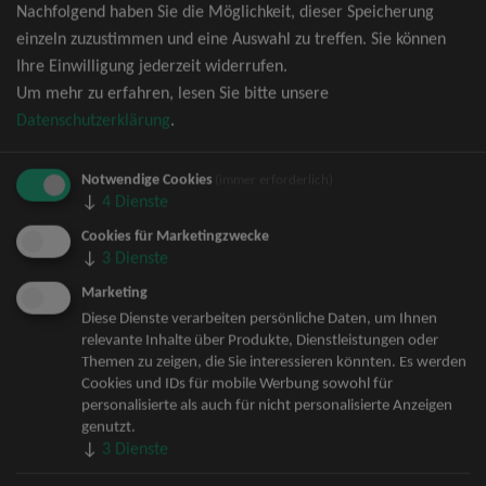
Nachfolgend haben Sie die Möglichkeit, dieser Speicherung
David Garrett Tickets
einzeln zuzustimmen und eine Auswahl zu treffen. Sie können
Andrea Berg Tickets
Ihre Einwilligung jederzeit widerrufen.
Backstreet Boys Tickets
Um mehr zu erfahren, lesen Sie bitte unsere
Unheilig Tickets
Datenschutzerklärung
.
Santiano Tickets
Ina Müller Tickets
Notwendige Cookies
Bryan Adams Tickets
(immer erforderlich)
↓
4
Dienste
Andreas Gabalier Tickets
Die Fantastischen Vier Tickets
Cookies für Marketingzwecke
↓
3
Dienste
Herbert Grönemeyer Tickets
Deep Purple Tickets
Marketing
Howard Carpendale Tickets
Diese Dienste verarbeiten persönliche Daten, um Ihnen
relevante Inhalte über Produkte, Dienstleistungen oder
Jan Delay & Disko No.1 Tickets
Themen zu zeigen, die Sie interessieren könnten. Es werden
Pur Tickets
Cookies und IDs für mobile Werbung sowohl für
Bob Dylan Tickets
personalisierte als auch für nicht personalisierte Anzeigen
Mark Forster Tickets
genutzt.
↓
3
Dienste
The Prodigy Tickets
Sarah Connor Tickets