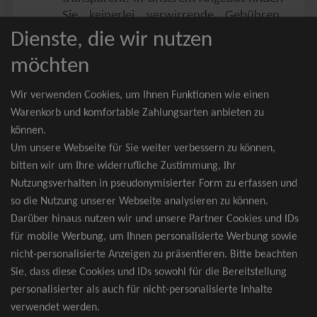
Sie keinerlei verwirrende Gebühren,
Zusatzangebote oder ähnliches.
Dienste, die wir nutzen
Sie erhalten ausschließlich
möchten
zusammenhängende Sitzplätze, welche
nach der Bestplatzbuchung vergeben
Wir verwenden Cookies, um Ihnen Funktionen wie einen
werden.
Warenkorb und komfortable Zahlungsarten anbieten zu
können.
Sollte eine gewünschte Kategorie einmal
Um unsere Webseite für Sie weiter verbessern zu können,
wider Erwarten doch nicht verfügbar
bitten wir um Ihre widerrufliche Zustimmung, Ihr
sein, erhalten Sie von uns Tickets für die
Nutzungsverhalten in pseudonymisierter Form zu erfassen und
nächst bessere Kategorie. Und das
so die Nutzung unserer Webseite analysieren zu können.
kostenfrei und völlig automatisch.
Darüber hinaus nutzen wir und unsere Partner Cookies und IDs
für mobile Werbung, um Ihnen personalisierte Werbung sowie
nicht-personalisierte Anzeigen zu präsentieren. Bitte beachten
Sie, dass diese Cookies und IDs sowohl für die Bereitstellung
TOP-Events
personalisierter als auch für nicht-personalisierte Inhalte
verwendet werden.
André Rieu Tickets