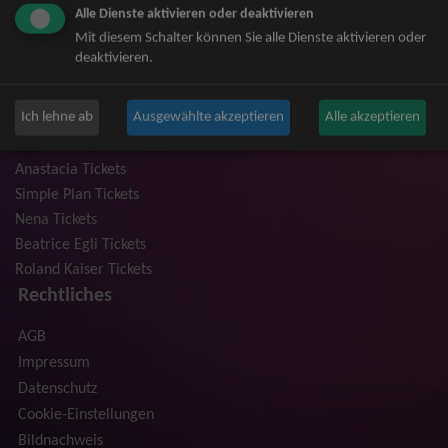
Alle Dienste aktivieren oder deaktivieren
Niedeckens BAP Tickets
Mit diesem Schalter können Sie alle Dienste aktivieren oder
Judas Priest Tickets
deaktivieren.
The BossHoss Tickets
Silbermond Tickets
Ich lehne ab
Ausgewählte akzeptieren
Alle akzeptieren
Trailerpark & Friends Tickets
Bosse Tickets
Anastacia Tickets
Simple Plan Tickets
Nena Tickets
Beatrice Egli Tickets
Roland Kaiser Tickets
Rechtliches
AGB
Impressum
Datenschutz
Cookie-Einstellungen
Bildnachweis