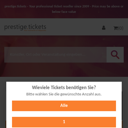
prestige.tickets - Your professional ticket reseller since 2009 - Price may be above or
below face value
(0)
Wieviele Tickets benötigen Sie?
Bitte wählen Sie die gewünschte Anzahl aus.
17
Alle
OCT
2026
1
Alle Termine anzeigen