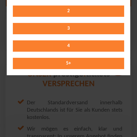
2
Heinz Rudolf Kunze
Laeiszhalle // Hamburg
3
Saturday 17.10.2026
20:00 Uhr
4
5
+
prestige
tickets
UNSER
.
VERSPRECHEN
Der Standardversand innerhalb
Deutschlands ist für Sie als Kunden stets
kostenlos.
Wir mögen es einfach, klar und
transparent: In unserem Angebot finden